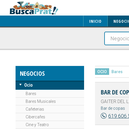
INICIO
NEGOCI
NEGOCIOS
OCIO
Bares
Ocio
BAR DE CO
Bares
GAITER DEL L
Bares Musicales
Bar de copas
Cafeterias
619 606 
Cibercafes
Cine y Teatro