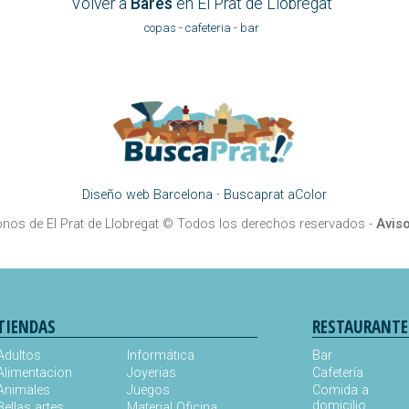
Volver a
Bares
en El Prat de Llobregat
copas
-
cafeteria
-
bar
Diseño web Barcelona
·
Buscaprat aColor
onos de El Prat de Llobregat
© Todos los derechos reservados -
Aviso
TIENDAS
RESTAURANTE
Adultos
Informática
Bar
Alimentacion
Joyerias
Cafetería
Animales
Juegos
Comida a
domicilio
Bellas artes
Material Oficina