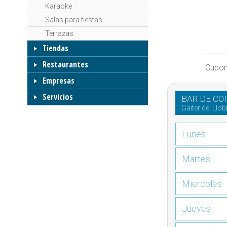
Karaoke
Salas para fiestas
Terrazas
Tiendas
Restaurantes
Cupon
Empresas
Servicios
BAR DE CO
Gaiter del Llo
Lunes
Martes
Miercoles
Jueves