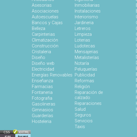
Asesorias
Inmobiliarias
Asociaciones
Instalaciones
Autoescuelas
Interiorismo
Bancos y Cajas
Jardineria
Belleza
Letreros
Carpinterias
Limpieza
Climatización
Loterias
Construcción
Ludotecas
Cristaleria
Mensajerias
Diseño
Metalisterías
Diseño web
Notaría
Electricidad
Peluquerías
Energías Renovables
Publicidad
Enseñanza
Reformas
Farmacias
Religión
Fontaneria
Reparación de
calzado
Fotografia
Reparaciones
Gasolineras
Salud
Gimnasios
Seguros
Guarderías
Servicios
Hosteleria
Taxis
aColor
Buscaprat