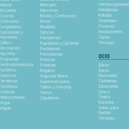
Hamburgeseria
Belleza
Mercado
Heladerias
Bicicletas
Mercerías
Kebabs
Cocinas
Moda y Confeccion
Orientales
Colchones
Motor
Pizzerias
Congelados
Muebles
Restaurantes
Copisterias y
Opticas
Imprentas
Tapas
Panaderias
Cultivo
Terrazas
Papelerias y Librerias
Decoración
Pastelerias
Deportes
Pescaderías
OCIO
Droguerias
Pinturas
Electrodomesticos
Pollerías
Bares
Esotérico
Regalos
Bares
Estancos
Musicales
Segunda Mano
Ferreterias
Cafeterias
Supermercados
Floristeria
Cibercafes
Tattoo y Piercing
Fruterias
Cine y
Varios
Teatro
Herboristerías
Zapaterias
Karaoke
Hogar
Salas para
Infantil
fiestas
Terrazas