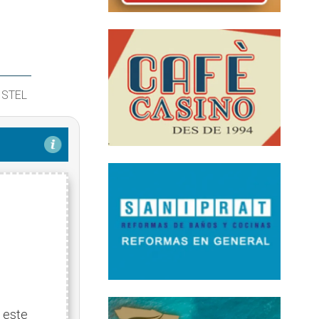
ISTEL
!
 este