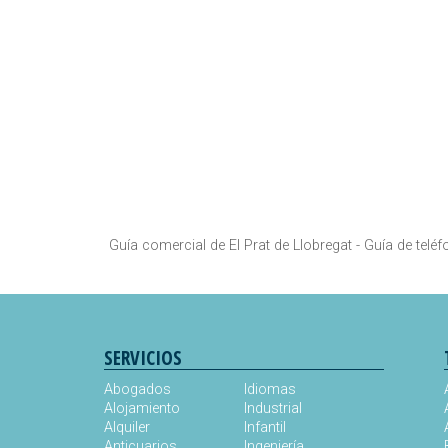
Guía comercial de El Prat de Llobregat -
Guía de teléf
SERVICIOS
Abogados
Idiomas
Alojamiento
Industrial
Alquiler
Infantil
Anticuarios
Ingeniería