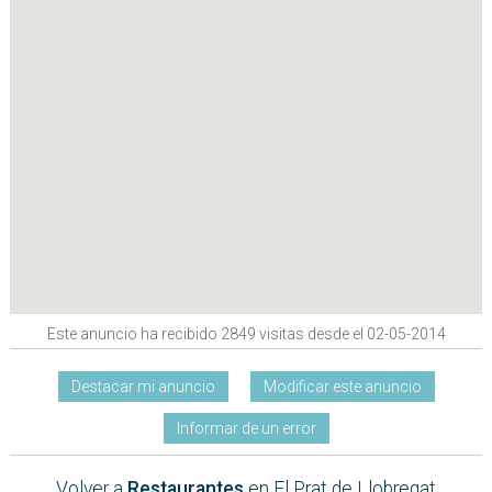
Este anuncio ha recibido 2849 visitas desde el 02-05-2014
Destacar mi anuncio
Modificar este anuncio
Informar de un error
Volver a
Restaurantes
en El Prat de Llobregat