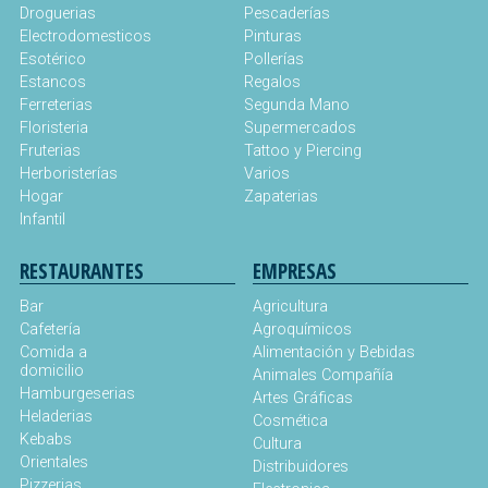
Droguerias
Pescaderías
Electrodomesticos
Pinturas
Esotérico
Pollerías
Estancos
Regalos
Ferreterias
Segunda Mano
Floristeria
Supermercados
Fruterias
Tattoo y Piercing
Herboristerías
Varios
Hogar
Zapaterias
Infantil
RESTAURANTES
EMPRESAS
Bar
Agricultura
Cafetería
Agroquímicos
Comida a
Alimentación y Bebidas
domicilio
Animales Compañía
Hamburgeserias
Artes Gráficas
Heladerias
Cosmética
Kebabs
Cultura
Orientales
Distribuidores
Pizzerias