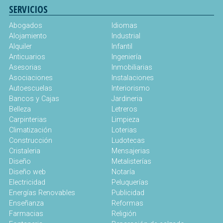
SERVICIOS
Abogados
Idiomas
Alojamiento
Industrial
Alquiler
Infantil
Anticuarios
Ingeniería
Asesorias
Inmobiliarias
Asociaciones
Instalaciones
Autoescuelas
Interiorismo
Bancos y Cajas
Jardineria
Belleza
Letreros
Carpinterias
Limpieza
Climatización
Loterias
Construcción
Ludotecas
Cristaleria
Mensajerias
Diseño
Metalisterías
Diseño web
Notaría
Electricidad
Peluquerías
Energías Renovables
Publicidad
Enseñanza
Reformas
Farmacias
Religión