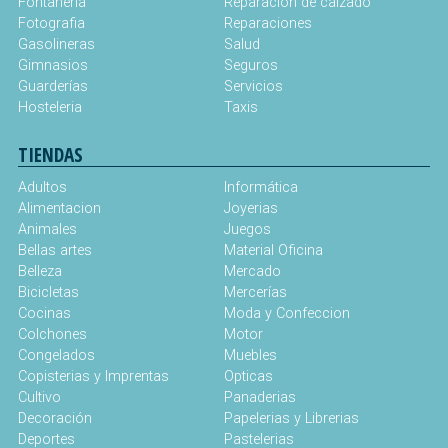
Fontaneria
Reparación de calzado
Fotografia
Reparaciones
Gasolineras
Salud
Gimnasios
Seguros
Guarderías
Servicios
Hosteleria
Taxis
TIENDAS
Adultos
Informática
Alimentacion
Joyerias
Animales
Juegos
Bellas artes
Material Oficina
Belleza
Mercado
Bicicletas
Mercerías
Cocinas
Moda y Confeccion
Colchones
Motor
Congelados
Muebles
Copisterias y Imprentas
Opticas
Cultivo
Panaderias
Decoración
Papelerias y Librerias
Deportes
Pastelerias