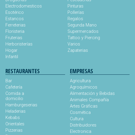
Electrodomesticos
Pinturas
Esotérico
Pollerías
Estancos
Regalos
Ferreterias
Segunda Mano
Floristeria
Supermercados
Fruterias
Tattoo y Piercing
Herboristerías
Varios
Hogar
Zapaterias
Infantil
RESTAURANTES
EMPRESAS
Bar
Agricultura
Cafetería
Agroquímicos
Comida a
Alimentación y Bebidas
domicilio
Animales Compañía
Hamburgeserias
Artes Gráficas
Heladerias
Cosmética
Kebabs
Cultura
Orientales
Distribuidores
Pizzerias
Electronica