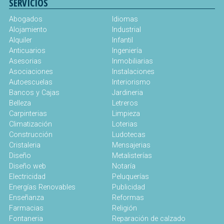
SERVICIOS
Abogados
Idiomas
Alojamiento
Industrial
Alquiler
Infantil
Anticuarios
Ingeniería
Asesorias
Inmobiliarias
Asociaciones
Instalaciones
Autoescuelas
Interiorismo
Bancos y Cajas
Jardineria
Belleza
Letreros
Carpinterias
Limpieza
Climatización
Loterias
Construcción
Ludotecas
Cristaleria
Mensajerias
Diseño
Metalisterías
Diseño web
Notaría
Electricidad
Peluquerías
Energías Renovables
Publicidad
Enseñanza
Reformas
Farmacias
Religión
Fontaneria
Reparación de calzado