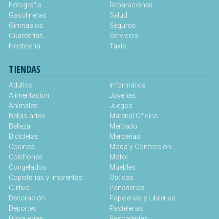
Fotografia
Reparaciones
Gasolineras
Salud
Gimnasios
Seguros
Guarderías
Servicios
Hosteleria
Taxis
TIENDAS
Adultos
Informática
Alimentacion
Joyerias
Animales
Juegos
Bellas artes
Material Oficina
Belleza
Mercado
Bicicletas
Mercerías
Cocinas
Moda y Confeccion
Colchones
Motor
Congelados
Muebles
Copisterias y Imprentas
Opticas
Cultivo
Panaderias
Decoración
Papelerias y Librerias
Deportes
Pastelerias
Droguerias
Pescaderías