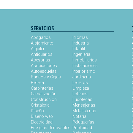
SERVICIOS
Abogados
Idiomas
Alojamiento
Industrial
Alquiler
Infantil
Anticuarios
Ingeniería
Asesorias
Inmobiliarias
Asociaciones
Instalaciones
Autoescuelas
Interiorismo
Bancos y Cajas
Jardineria
Belleza
Letreros
Carpinterias
Limpieza
Climatización
Loterias
Construcción
Ludotecas
Cristaleria
Mensajerias
Diseño
Metalisterías
Diseño web
Notaría
Electricidad
Peluquerías
Energías Renovables
Publicidad