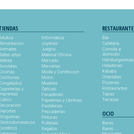
TIENDAS
RESTAURANTE
Adultos
Informática
Bar
Alimentacion
Joyerias
Cafetería
Animales
Juegos
Comida a
domicilio
Bellas artes
Material Oficina
Hamburgeseria
Belleza
Mercado
Heladerias
Bicicletas
Mercerías
Kebabs
Cocinas
Moda y Confeccion
Orientales
Colchones
Motor
Pizzerias
Congelados
Muebles
Restaurantes
Copisterias y
Opticas
Imprentas
Tapas
Panaderias
Cultivo
Terrazas
Papelerias y Librerias
Decoración
Pastelerias
Deportes
Pescaderías
OCIO
Droguerias
Pinturas
Electrodomesticos
Pollerías
Bares
Esotérico
Regalos
Bares
Estancos
Musicales