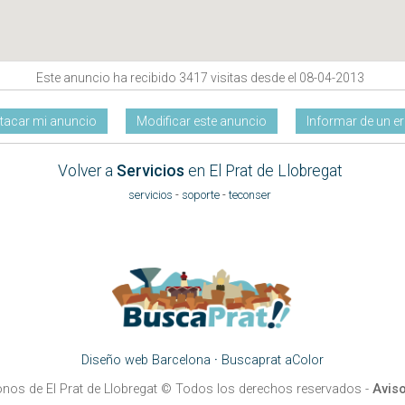
Este anuncio ha recibido 3417 visitas desde el 08-04-2013
tacar mi anuncio
Modificar este anuncio
Informar de un er
Volver a
Servicios
en El Prat de Llobregat
servicios
-
soporte
-
teconser
Diseño web Barcelona
·
Buscaprat aColor
onos de El Prat de Llobregat
© Todos los derechos reservados -
Aviso