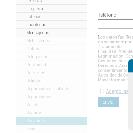
Letreros
Limpieza
Teléfono
Loterias
Ludotecas
Mensajerias
Los datos facilit
Metalisterías
directamente por 
Tratamiento.
Notaría
Finalidad:
Atender 
Legitimación:
Cons
Peluquerías
Cesiones:
No se pr
Publicidad
Derechos:
Acceso, 
consentimiento. Si
Reformas
Autoridad de Contr
Más información:
Religión
Reparación de calzado
Acepto las c
Reparaciones
Enviar
Salud
Seguros
Servicios
Taxis