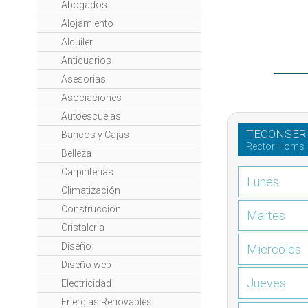
Abogados
Alojamiento
Alquiler
Anticuarios
Asesorias
Asociaciones
Autoescuelas
TECONSER
Bancos y Cajas
Rector Homs
Belleza
Carpinterias
Lunes
Climatización
Construcción
Martes
Cristaleria
Diseño
Miercoles
Diseño web
Jueves
Electricidad
Energías Renovables