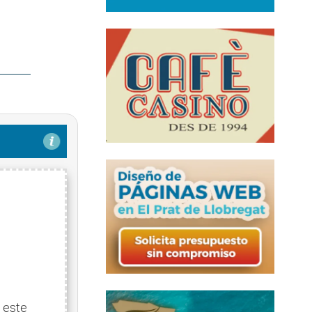
!
 este