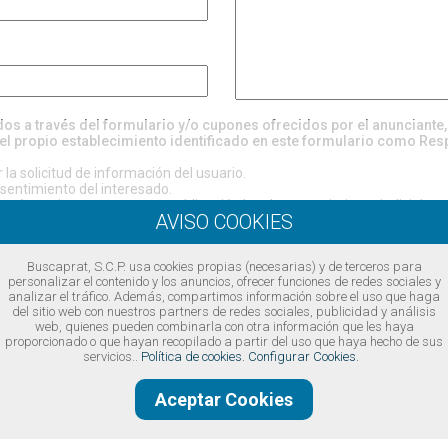
ados a través del formulario y/o cupones ofrecidos por el anunciante
el propio establecimiento identificado en este formulario como Res
la solicitud de información del usuario.
entimiento del interesado.
evén cesiones, excepto por obligación legal o requerimiento judicial.
rectificación, supresión, oposición, limitación, portabilidad, revocación 
 considera que el tratamiento de sus datos no se ajusta a la normativa, 
ol (
www.aepd.es
)
Buscaprat, S.C.P. usa cookies propias (necesarias) y de terceros para
https://www.buscaprat.com/avisos-legales/privacidad/ia49747
personalizar el contenido y los anuncios, ofrecer funciones de redes sociales y
analizar el tráfico. Además, compartimos información sobre el uso que haga
ondiciones legales
del sitio web con nuestros partners de redes sociales, publicidad y análisis
web, quienes pueden combinarla con otra información que les haya
proporcionado o que hayan recopilado a partir del uso que haya hecho de sus
servicios..
Política de cookies.
Configurar Cookies.
Aceptar Cookies