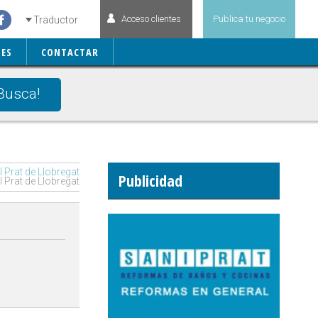
Acceso clientes
Publica tu negocio
Traductor
ES
CONTACTAR
Busca!
Prat de Llobregat
Publicidad
 Prat de Llobregat