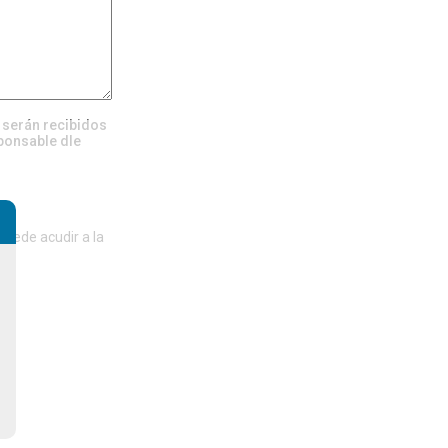
, serán recibidos
ponsable dle
del
puede acudir a la