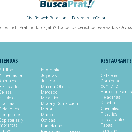
Diseño web Barcelona
·
Buscaprat aColor
onos de El Prat de Llobregat
© Todos los derechos reservados -
Aviso
TIENDAS
RESTAURANTE
Adultos
Informática
Bar
Alimentacion
Joyerias
Cafetería
Animales
Juegos
Comida a
domicilio
Bellas artes
Material Oficina
Hamburgeseria
Belleza
Mercado
Heladerias
Bicicletas
Mercerías
Kebabs
Cocinas
Moda y Confeccion
Orientales
Colchones
Motor
Pizzerias
Congelados
Muebles
Restaurantes
Copisterias y
Opticas
Imprentas
Tapas
Panaderias
Cultivo
Terrazas
Papelerias y Librerias