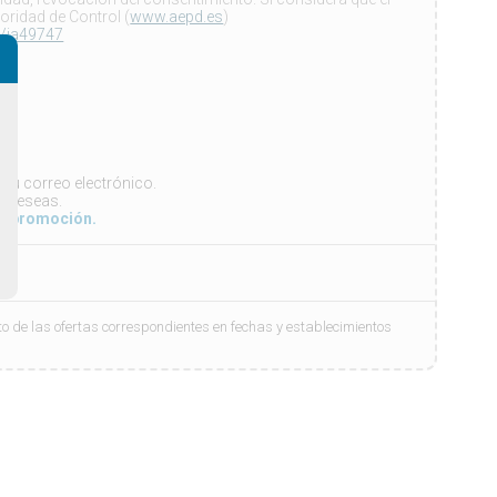
oridad de Control (
www.aepd.es
)
d/ia49747
 tu correo electrónico.
o deseas.
 o promoción.
 de las ofertas correspondientes en fechas y establecimientos