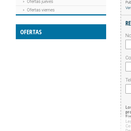
Ofertas jueves
Pub
Ver
Ofertas viernes
R
OFERTAS
N
Co
Te
Lo
pr
Fi
Le
Ce
De