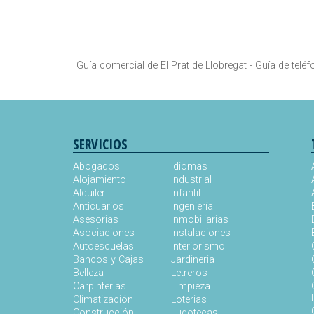
Guía comercial de El Prat de Llobregat -
Guía de teléf
SERVICIOS
Abogados
Idiomas
Alojamiento
Industrial
Alquiler
Infantil
Anticuarios
Ingeniería
Asesorias
Inmobiliarias
Asociaciones
Instalaciones
Autoescuelas
Interiorismo
Bancos y Cajas
Jardineria
Belleza
Letreros
Carpinterias
Limpieza
Climatización
Loterias
Construcción
Ludotecas