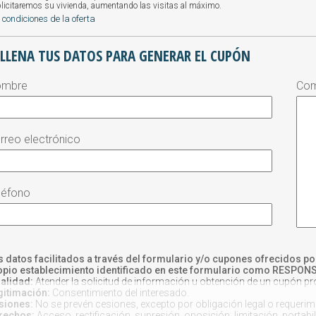
licitaremos su vivienda, aumentando las visitas al máximo.
 condiciones de la oferta
ELLENA TUS DATOS PARA GENERAR EL CUPÓN
ombre
Com
rreo electrónico
léfono
s datos facilitados a través del formulario y/o cupones ofrecidos po
opio establecimiento identificado en este formulario como RESPO
nalidad:
Atender la solicitud de información u obtención de un cupón p
gitimación:
Consentimiento del interesado.
siones:
No se prevén cesiones, excepto por obligación legal o requerimie
rechos:
Acceso, rectificación, supresión, oposición, limitación, portabi