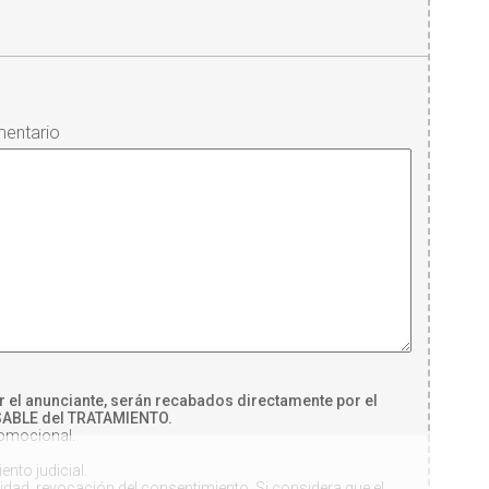
entario
r el anunciante, serán recabados directamente por el
NSABLE del TRATAMIENTO.
romocional.
nto judicial.
lidad, revocación del consentimiento. Si considera que el