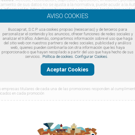
tamiento de sus datos no se ajusta a la normativa, puede acudir a la Aut
s información:
https://www.buscaprat.com/avisos-legales/privacida
Acepto las condiciones legales
Buscaprat, S.C.P. usa cookies propias (necesarias) y de terceros para
Enviar
personalizar el contenido y los anuncios, ofrecer funciones de redes sociales y
analizar el tráfico. Además, compartimos información sobre el uso que haga
del sitio web con nuestros partners de redes sociales, publicidad y análisis
web, quienes pueden combinarla con otra información que les haya
 aceptar enviaremos tu reserva de la promoción al comercio y el cupón a
proporcionado o que hayan recopilado a partir del uso que haya hecho de sus
 el siguiente paso generaremos una versión del cupón para imprimir si l
servicios..
Política de cookies.
Configurar Cookies.
berás presentar el cupón en el comercio para discfutar de la oferta
Aceptar Cookies
mparte este cupón:
 empresas titulares de cada una de las promociones responden al cumplimiento
icados en cada promoción