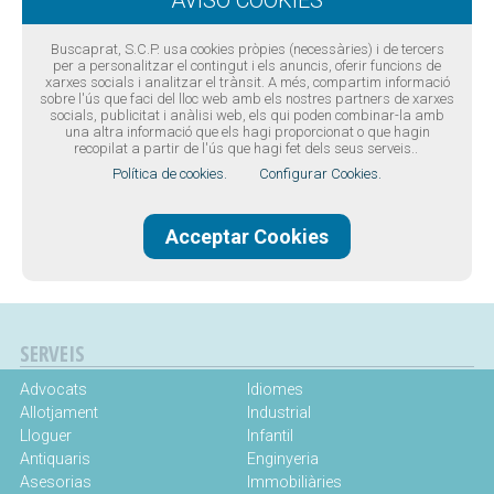
Buscaprat, S.C.P. usa cookies pròpies (necessàries) i de tercers
per a personalitzar el contingut i els anuncis, oferir funcions de
xarxes socials i analitzar el trànsit. A més, compartim informació
sobre l'ús que faci del lloc web amb els nostres partners de xarxes
socials, publicitat i anàlisi web, els qui poden combinar-la amb
una altra informació que els hagi proporcionat o que hagin
recopilat a partir de l'ús que hagi fet dels seus serveis..
Política de cookies.
Configurar Cookies.
Disseny web Barcelona
·
Buscaprat aColor
Guia comercial del Prat de Llobregat -
Guia de telèfons del Prat
de Llobregat
© Tots els drets reservats -
Avís legal
-
Politica
Acceptar Cookies
de privacitat
-
Política de Cookies
SERVEIS
Advocats
Idiomes
Allotjament
Industrial
Lloguer
Infantil
Antiquaris
Enginyeria
Asesorias
Immobiliàries