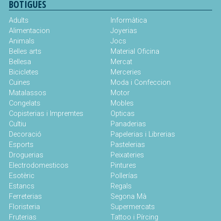
BOTIGUES
Adults
Informàtica
Alimentacion
Joyerias
Animals
Jocs
Belles arts
Material Oficina
Bellesa
Mercat
Bicicletes
Merceries
Cuines
Moda i Confeccion
Matalassos
Motor
Congelats
Mobles
Copisterias i Impremtes
Opticas
Cultiu
Panaderias
Decoració
Papelerias i Librerias
Esports
Pastelerias
Droguerias
Peixateries
Electrodomesticos
Pintures
Esotèric
Pollerías
Estancs
Regals
Ferreterias
Segona Mà
Floristeria
Supermercats
Fruterias
Tattoo i Pírcing