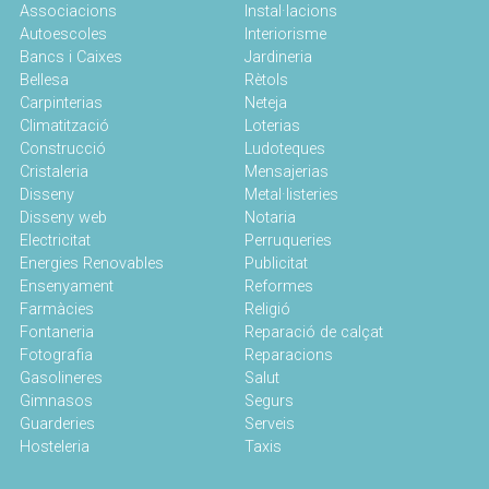
Associacions
Instal·lacions
Autoescoles
Interiorisme
Bancs i Caixes
Jardineria
Bellesa
Rètols
Carpinterias
Neteja
Climatització
Loterias
Construcció
Ludoteques
Cristaleria
Mensajerias
Disseny
Metal·listeries
Disseny web
Notaria
Electricitat
Perruqueries
Energies Renovables
Publicitat
Ensenyament
Reformes
Farmàcies
Religió
Fontaneria
Reparació de calçat
Fotografia
Reparacions
Gasolineres
Salut
Gimnasos
Segurs
Guarderies
Serveis
Hosteleria
Taxis