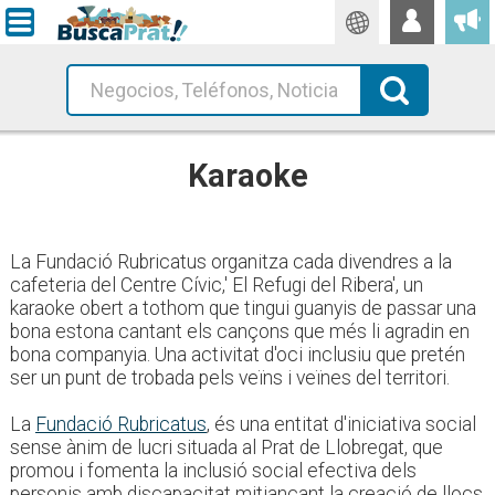
Traductor
Cerca!
Karaoke
La Fundació Rubricatus organitza cada divendres a la
cafeteria del Centre Cívic,' El Refugi del Ribera', un
karaoke obert a tothom que tingui guanyis de passar una
bona estona cantant els cançons que més li agradin en
bona companyia. Una activitat d'oci inclusiu que pretén
ser un punt de trobada pels veïns i veïnes del territori.
La
Fundació Rubricatus
, és una entitat d'iniciativa social
sense ànim de lucri situada al Prat de Llobregat, que
promou i fomenta la inclusió social efectiva dels
personis amb discapacitat mitjançant la creació de llocs