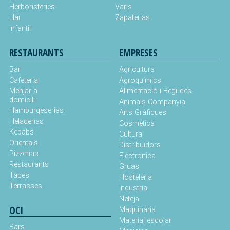
Herboristeries
Varis
Llar
Zapaterias
Infantil
RESTAURANTS
EMPRESES
Bar
Agricultura
Cafeteria
Agroquímics
Menjar a
Alimentació i Begudes
domicili
Animals Companyia
Hamburgeserias
Arts Gràfiques
Heladerias
Cosmètica
Kebabs
Cultura
Orientals
Distribuïdors
Pizzerias
Electronica
Restaurants
Gruas
Tapes
Hosteleria
Terrasses
Indústria
Neteja
OCI
Maquinària
Material escolar
Bars