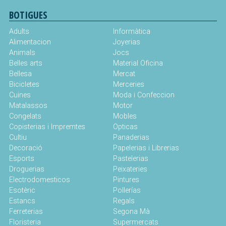
BOTIGUES
Adults
Informàtica
Alimentacion
Joyerias
Animals
Jocs
Belles arts
Material Oficina
Bellesa
Mercat
Bicicletes
Merceries
Cuines
Moda i Confeccion
Matalassos
Motor
Congelats
Mobles
Copisterias i Impremtes
Opticas
Cultiu
Panaderias
Decoració
Papelerias i Librerias
Esports
Pastelerias
Droguerias
Peixateries
Electrodomesticos
Pintures
Esotèric
Pollerías
Estancs
Regals
Ferreterias
Segona Mà
Floristeria
Supermercats