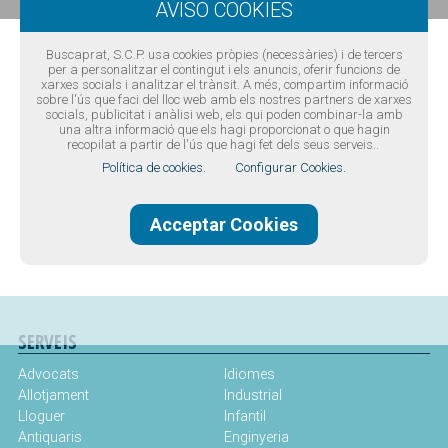
Buscaprat, S.C.P. usa cookies pròpies (necessàries) i de tercers
per a personalitzar el contingut i els anuncis, oferir funcions de
xarxes socials i analitzar el trànsit. A més, compartim informació
sobre l'ús que faci del lloc web amb els nostres partners de xarxes
socials, publicitat i anàlisi web, els qui poden combinar-la amb
una altra informació que els hagi proporcionat o que hagin
recopilat a partir de l'ús que hagi fet dels seus serveis..
Política de cookies.
Configurar Cookies.
Disseny web Barcelona
·
Buscaprat aColor
Guia comercial del Prat de Llobregat -
Guia de telèfons del Prat
Acceptar Cookies
de Llobregat
© Tots els drets reservats -
Avís legal
-
Politica
de privacitat
-
Política de Cookies
SERVEIS
Advocats
Idiomes
Allotjament
Industrial
Lloguer
Infantil
Antiquaris
Enginyeria