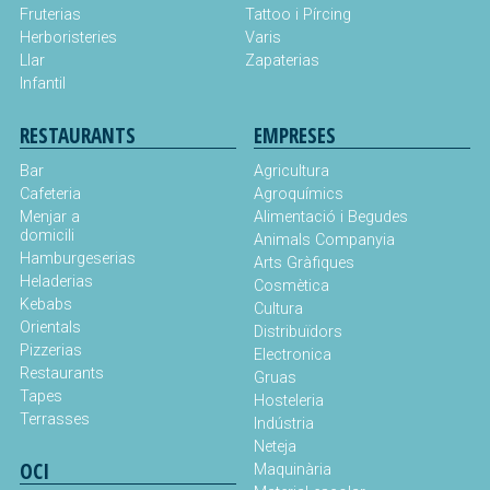
Fruterias
Tattoo i Pírcing
Herboristeries
Varis
Llar
Zapaterias
Infantil
RESTAURANTS
EMPRESES
Bar
Agricultura
Cafeteria
Agroquímics
Menjar a
Alimentació i Begudes
domicili
Animals Companyia
Hamburgeserias
Arts Gràfiques
Heladerias
Cosmètica
Kebabs
Cultura
Orientals
Distribuïdors
Pizzerias
Electronica
Restaurants
Gruas
Tapes
Hosteleria
Terrasses
Indústria
Neteja
OCI
Maquinària