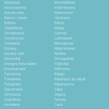
Asesorias
Immobiliàries
Associacions
Instal·lacions
Autoescoles
Interiorisme
Bancs i Caixes
Jardineria
Bellesa
Rètols
Carpinterias
Neteja
Climatització
Loterias
Construcció
Ludoteques
Cristaleria
Mensajerias
Disseny
Metal·listeries
Disseny web
Notaria
Electricitat
Perruqueries
Energies Renovables
Publicitat
Ensenyament
Reformes
Farmàcies
Religió
Fontaneria
Reparació de calçat
Fotografia
Reparacions
Gasolineres
Salut
Gimnasos
Segurs
Guarderies
Serveis
Hosteleria
Taxis