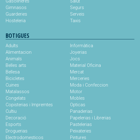
Gasolineres
Salut
Gimnasos
Segurs
Guarderies
Serveis
Hosteleria
Taxis
BOTIGUES
Adults
Informàtica
Alimentacion
Joyerias
Animals
Jocs
Belles arts
Material Oficina
Bellesa
Mercat
Bicicletes
Merceries
Cuines
Moda i Confeccion
Matalassos
Motor
Congelats
Mobles
Copisterias i Impremtes
Opticas
Cultiu
Panaderias
Decoració
Papelerias i Librerias
Esports
Pastelerias
Droguerias
Peixateries
Electrodomesticos
Pintures