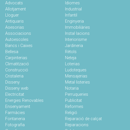
Advocats
Idiomes
Allotjament
Industrial
Lloguer
Infantil
Antiquaris
Enginyeria
Asesorias
Immobiliàries
Associacions
Instal·lacions
Autoescoles
Interiorisme
Bancs i Caixes
Jardineria
Bellesa
Rètols
Carpinterias
Neteja
Climatització
Loterias
Construcció
Ludoteques
Cristaleria
Mensajerias
Disseny
Metal·listeries
Disseny web
Notaria
Electricitat
Perruqueries
Energies Renovables
Publicitat
Ensenyament
Reformes
Farmàcies
Religió
Fontaneria
Reparació de calçat
Fotografia
Reparacions