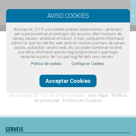
CONTACTAR
Buscaprat, S.C.P. usa cookies pròpies (necessàries) i de tercers
per a personalitzar el contingut i els anuncis, oferir funcions de
xarxes socials i analitzar el trànsit. A més, compartim informació
sobre l'ús que faci del lloc web amb els nostres partners de xarxes
socials, publicitat i anàlisi web, els qui poden combinar-la amb
una altra informació que els hagi proporcionat o que hagin
recopilat a partir de l'ús que hagi fet dels seus serveis..
Política de cookies.
Configurar Cookies.
Acceptar Cookies
Disseny web Barcelona
·
Buscaprat aColor
Guia comercial del Prat de Llobregat -
Guia de telèfons del Prat
de Llobregat
© Tots els drets reservats -
Avís legal
-
Politica
de privacitat
-
Política de Cookies
SERVEIS