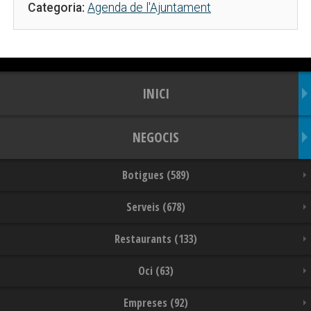
Categoria:
Agenda de l'Ajuntament
INICI
NEGOCIS
Botigues (589)
Serveis (678)
Restaurants (133)
Oci (63)
Empreses (92)