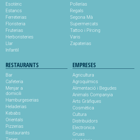
Esotèric
Pollerías
Estancs
Regals
Ferreterias
Segona Mà
Floristeria
Supermercats
Fruterias
Tattoo i Pírcing
Herboristeries
Varis
Llar
Zapaterias
Infantil
RESTAURANTS
EMPRESES
Bar
Agricultura
Cafeteria
Agroquímics
Menjar a
Alimentació i Begudes
domicili
Animals Companyia
Hamburgeserias
Arts Gràfiques
Heladerias
Cosmètica
Kebabs
Cultura
Orientals
Distribuïdors
Pizzerias
Electronica
Restaurants
Gruas
Tapes