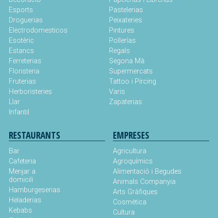
Esports
Pastelerias
Droguerias
Peixateries
Electrodomesticos
Pintures
Esotèric
Pollerías
Estancs
Regals
Ferreterias
Segona Mà
Floristeria
Supermercats
Fruterias
Tattoo i Pírcing
Herboristeries
Varis
Llar
Zapaterias
Infantil
RESTAURANTS
EMPRESES
Bar
Agricultura
Cafeteria
Agroquímics
Menjar a
Alimentació i Begudes
domicili
Animals Companyia
Hamburgeserias
Arts Gràfiques
Heladerias
Cosmètica
Kebabs
Cultura