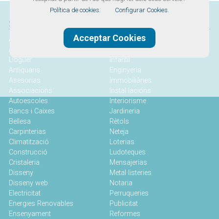
Política de cookies.
Configurar Cookies.
SERVEIS
Acceptar Cookies
Advocats
Idiomes
Allotjament
Industrial
Lloguer
Infantil
Antiquaris
Enginyeria
Asesorias
Immobiliàries
Associacions
Instal·lacions
Autoescoles
Interiorisme
Bancs i Caixes
Jardineria
Bellesa
Rètols
Carpinterias
Neteja
Climatització
Loterias
Construcció
Ludoteques
Cristaleria
Mensajerias
Disseny
Metal·listeries
Disseny web
Notaria
Electricitat
Perruqueries
Energies Renovables
Publicitat
Ensenyament
Reformes