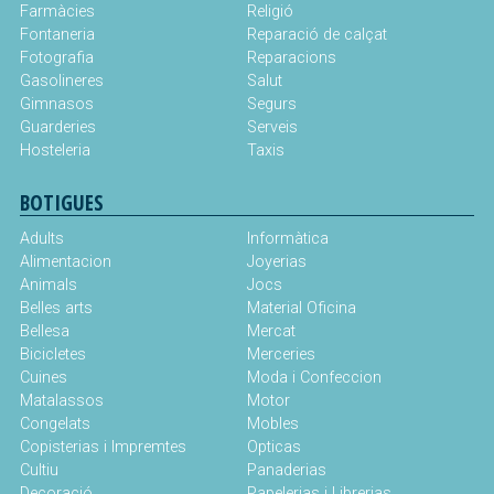
Farmàcies
Religió
Fontaneria
Reparació de calçat
Fotografia
Reparacions
Gasolineres
Salut
Gimnasos
Segurs
Guarderies
Serveis
Hosteleria
Taxis
BOTIGUES
Adults
Informàtica
Alimentacion
Joyerias
Animals
Jocs
Belles arts
Material Oficina
Bellesa
Mercat
Bicicletes
Merceries
Cuines
Moda i Confeccion
Matalassos
Motor
Congelats
Mobles
Copisterias i Impremtes
Opticas
Cultiu
Panaderias
Decoració
Papelerias i Librerias