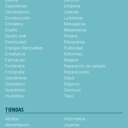
Belleza
Letreros
Carpinterias
Limpieza
Climatización
Loterias
Construcción
Ludotecas
Cristaleria
Mensajerias
Diseño
Metalisterías
Diseño web
Notaría
Electricidad
Peluquerías
Energías Renovables
Publicidad
Enseñanza
Reformas
Farmacias
Religión
Fontaneria
Reparación de calzado
Fotografia
Reparaciones
Gasolineras
Salud
Gimnasios
Seguros
Guarderías
Servicios
Hosteleria
Taxis
TIENDAS
Adultos
Informática
Alimentacion
Joyerias