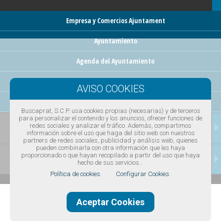
Empresa y Comercios Ajuntament
Ayuntamiento
Agenda del Ayuntamiento
Via pública incidencias
El Prat Digital
Buscaprat, S.C.P. usa cookies propias (necesarias) y de terceros
para personalizar el contenido y los anuncios, ofrecer funciones de
TRANSPORTES
redes sociales y analizar el tráfico. Además, compartimos
información sobre el uso que haga del sitio web con nuestros
partners de redes sociales, publicidad y análisis web, quienes
pueden combinarla con otra información que les haya
proporcionado o que hayan recopilado a partir del uso que haya
CONTACTAR
hecho de sus servicios..
Política de cookies.
Configurar Cookies.
Aceptar Cookies