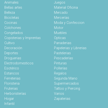
Animales
Juegos
Bellas artes
Material Oficina
Belleza
Mercado
Bicicletas
Mercerías
Cocinas
Moda y Confeccion
Colchones
Motor
Congelados
Muebles
Copisterias y Imprentas
Opticas
Cultivo
Panaderias
Decoración
Papelerias y Librerias
Deportes
Pastelerias
Droguerias
Pescaderías
Electrodomesticos
Pinturas
Esotérico
Pollerías
Estancos
Regalos
Ferreterias
Segunda Mano
Floristeria
Supermercados
Fruterias
Tattoo y Piercing
Herboristerías
Varios
Hogar
Zapaterias
Infantil