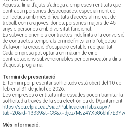
Aquesta línia d’ajuts s’adreça a empreses i entitats que
contractin persones desocupades, especialment de
col·lectius amb més dificultats d’accés al mercat de
treball, com ara joves, dones, persones majors de 45
anys o persones amb diversitat funcional.
Es subvencionen els contractes indefinits o la conversió
de contractes temporals en indefinits, amb l’objectiu
d’afavorir la creació d’ocupació estable i de qualitat.
Cada empresa pot optar a un màxim de cinc
contractacions subvencionables per convocatòria dins
d’aquest programa.
Termini de presentació
El termini per presentar sol·licituds està obert del 10 de
febrer al 31 de juliol de 2026.
Les empreses o entitats interessades poden tramitar la
sol·licitud a través de la seu electrònica de l’Ajuntament:
https://seu.elprat.cat/siac/PublicacionTabs.aspx?
tab=20&id=13339&t=CS&x=djcz/Msz4YX586bhf7E3Yw
Més informació: