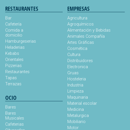
RESTAURANTES
EMPRESAS
Bar
Agricultura
Cafetería
Agroquímicos
Comida a
Alimentación y Bebidas
domicilio
Animales Compañía
Hamburgeserias
Artes Gráficas
Heladerias
Cosmética
Kebabs
Cultura
Orientales
Distribuidores
Pizzerias
Electronica
Restaurantes
Gruas
Tapas
Hosteleria
Terrazas
Industria
Limpieza
OCIO
Maquinaria
Material escolar
Bares
Medicina
Bares
Metalurgica
Musicales
Mobiliario
Cafeterias
Motor