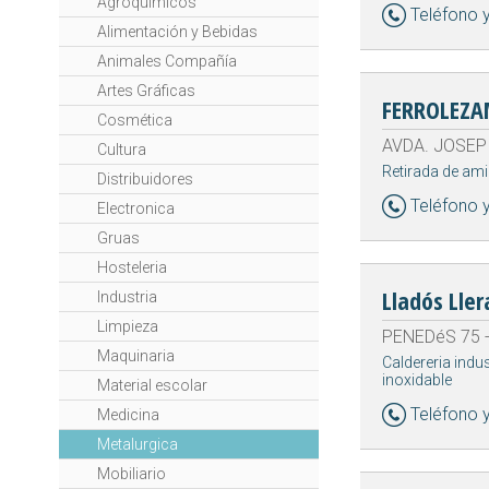
Agroquímicos
Teléfono 
Alimentación y Bebidas
Animales Compañía
Artes Gráficas
FERROLEZA
Cosmética
AVDA. JOSEP 
Cultura
Retirada de am
Distribuidores
Teléfono 
Electronica
Gruas
Hosteleria
Lladós Ller
Industria
Limpieza
PENEDéS 75 - 
Maquinaria
Caldereria indu
inoxidable
Material escolar
Teléfono 
Medicina
Metalurgica
Mobiliario