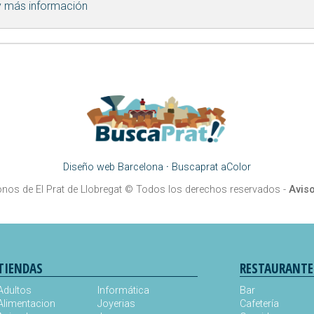
y más información
Diseño web Barcelona
·
Buscaprat aColor
onos de El Prat de Llobregat
© Todos los derechos reservados -
Aviso
TIENDAS
RESTAURANTE
Adultos
Informática
Bar
Alimentacion
Joyerias
Cafetería