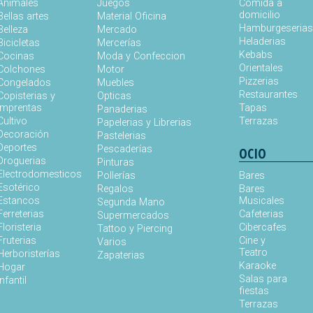
Animales
Juegos
Comida a
domicilio
Bellas artes
Material Oficina
Hamburgeseria
Belleza
Mercado
Heladerias
Bicicletas
Mercerías
Kebabs
Cocinas
Moda y Confeccion
Orientales
Colchones
Motor
Pizzerias
Congelados
Muebles
Restaurantes
Copisterias y
Opticas
Imprentas
Tapas
Panaderias
Cultivo
Terrazas
Papelerias y Librerias
Decoración
Pastelerias
Deportes
Pescaderías
OCIO
Droguerias
Pinturas
Electrodomesticos
Pollerías
Bares
Esotérico
Regalos
Bares
Estancos
Musicales
Segunda Mano
Ferreterias
Cafeterias
Supermercados
Floristeria
Cibercafes
Tattoo y Piercing
Fruterias
Cine y
Varios
Teatro
Herboristerías
Zapaterias
Karaoke
Hogar
Salas para
Infantil
fiestas
Terrazas