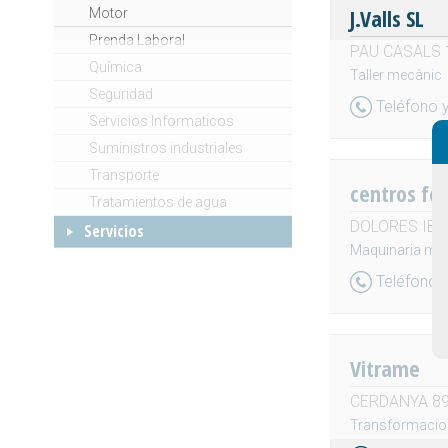
J.Valls SL
Motor
Prenda Laboral
PAU CASALS 14
Química
Taller mecànic
Seguridad
Teléfono 
Servicios Informaticos
Suministros industriales
Transporte
centros fo
Tratamientos de agua
DOLORES IBáRR
Servicios
Maquinaria mad
Teléfono 
Vitrame
CERDANYA 89 -
Transformacione