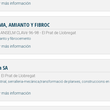
y más información
MA, AMIANTO Y FIBROC
ANSELM CLAVé 96-98 - El Prat de Llobregat
ianto y fibrocemento
y más información
a SA
El Prat de Llobregat
strial, serralleria-mecànica,transformació de planxes, construccions en 
y más información