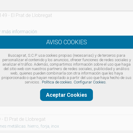
9 - El Prat de Llobregat
y más información
nseca
Buscaprat, S.C.P. usa cookies propias (necesarias) y de terceros para
personalizar el contenido y los anuncios, ofrecer funciones de redes sociales y
analizar el tráfico. Además, compartimos información sobre el uso que haga
URI 35-37 - El Prat de Llobregat
del sitio web con nuestros partners de redes sociales, publicidad y análisis
web, quienes pueden combinarla con otra información que les haya
era y metal
proporcionado o que hayan recopilado a partir del uso que haya hecho de sus
servicios..
Política de cookies.
Configurar Cookies.
y más información
Aceptar Cookies
 El Prat de Llobregat
s metálicas. hierro, forja, inox