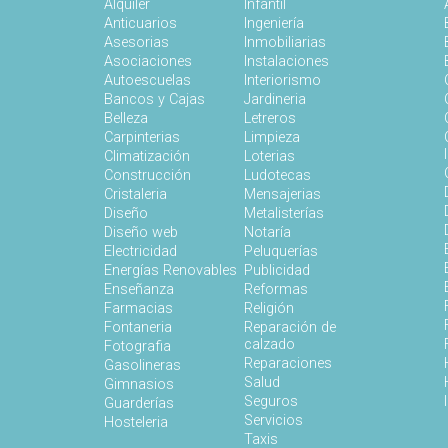
Alquiler
Infantil
Anticuarios
Ingeniería
Asesorias
Inmobiliarias
Asociaciones
Instalaciones
Autoescuelas
Interiorismo
Bancos y Cajas
Jardineria
Belleza
Letreros
Carpinterias
Limpieza
Climatización
Loterias
Construcción
Ludotecas
Cristaleria
Mensajerias
Diseño
Metalisterías
Diseño web
Notaría
Electricidad
Peluquerías
Energías Renovables
Publicidad
Enseñanza
Reformas
Farmacias
Religión
Fontaneria
Reparación de
calzado
Fotografia
Reparaciones
Gasolineras
Salud
Gimnasios
Seguros
Guarderías
Servicios
Hosteleria
Taxis