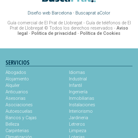
Diseño web Barcelona
·
Buscaprat aColor
Guía comercial de El Prat de Llobregat -
Guía de teléfonos de El
Prat de Llobregat
© Todos los derechos reservados -
Aviso
legal
-
Politica de privacidad
-
Política de Cookies
SERVICIOS
Abogados
Idiomas
Alojamiento
Industrial
Alquiler
Infantil
Anticuarios
Ingeniería
Asesorias
Inmobiliarias
Asociaciones
Instalaciones
Autoescuelas
Interiorismo
Bancos y Cajas
Jardineria
Belleza
Letreros
Carpinterias
Limpieza
Climatización
Loterias