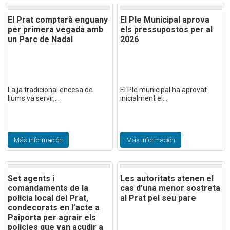
El Prat comptarà enguany
El Ple Municipal aprova
per primera vegada amb
els pressupostos per al
un Parc de Nadal
2026
La ja tradicional encesa de
El Ple municipal ha aprovat
llums va servir,...
inicialment el...
Más información
Más información
Set agents i
Les autoritats atenen el
comandaments de la
cas d’una menor sostreta
policia local del Prat,
al Prat pel seu pare
condecorats en l’acte a
Paiporta per agrair els
policies que van acudir a