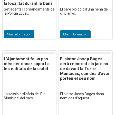
la localitat durant la Dana
Set agents i comandaments de
El pare biològic d’una nena de
la Policia Local...
cinc anys...
Más información
Más información
L’Ajuntament fa un pas
El pintor Josep Bages
més per donar suport a
serà recordat als jardins
les entitats de la ciutat
de davant la Torre
Muntadas, que des d’avui
porten el seu nom
La sessió ordinària del Ple
El pintor Josep Bages dona
Municipal del mes...
nom des d’aquest...