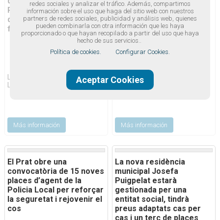
de cultura popular del
Prat millor”, un pla
redes sociales y analizar el tráfico. Además, compartimos
Prat signen un conveni
d’actuacions intensives
información sobre el uso que haga del sitio web con nuestros
que consolida el model
per reforçar el
partners de redes sociales, publicidad y análisis web, quienes
pueden combinarla con otra información que les haya
festiu de la ciutat
manteniment i la neteja
proporcionado o que hayan recopilado a partir del uso que haya
de l’espai públic
hecho de sus servicios..
Política de cookies.
Configurar Cookies.
L’Ajuntament del Prat de
L’Ajuntament del Prat de
Aceptar Cookies
Llobregat, la...
Llobregat ha posat en...
Más información
Más información
El Prat obre una
La nova residència
convocatòria de 15 noves
municipal Josefa
places d’agent de la
Puigpelat estarà
Policia Local per reforçar
gestionada per una
la seguretat i rejovenir el
entitat social, tindrà
cos
preus adaptats cas per
cas i un terç de places