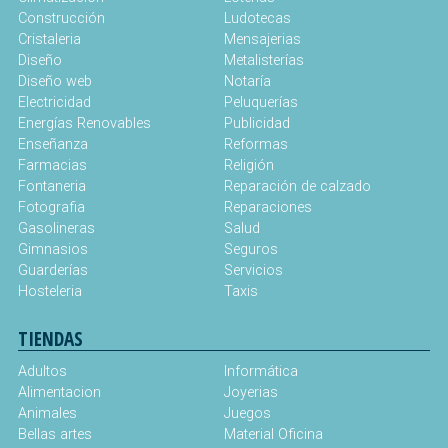
Construcción
Ludotecas
Cristaleria
Mensajerias
Diseño
Metalisterías
Diseño web
Notaría
Electricidad
Peluquerías
Energías Renovables
Publicidad
Enseñanza
Reformas
Farmacias
Religión
Fontaneria
Reparación de calzado
Fotografia
Reparaciones
Gasolineras
Salud
Gimnasios
Seguros
Guarderías
Servicios
Hosteleria
Taxis
TIENDAS
Adultos
Informática
Alimentacion
Joyerias
Animales
Juegos
Bellas artes
Material Oficina