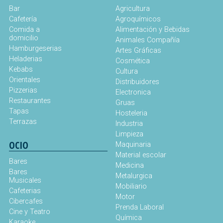
Bar
Agricultura
Cafetería
Agroquímicos
Comida a
Alimentación y Bebidas
domicilio
Animales Compañía
Hamburgeserias
Artes Gráficas
Heladerias
Cosmética
Kebabs
Cultura
Orientales
Distribuidores
Pizzerias
Electronica
Restaurantes
Gruas
Tapas
Hosteleria
Terrazas
Industria
Limpieza
OCIO
Maquinaria
Material escolar
Bares
Medicina
Bares
Metalurgica
Musicales
Mobiliario
Cafeterias
Motor
Cibercafes
Prenda Laboral
Cine y Teatro
Química
Karaoke