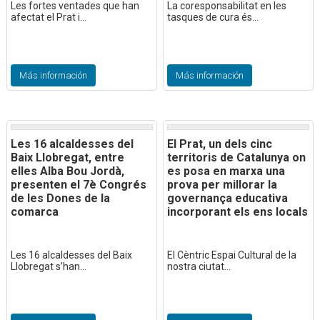
Les fortes ventades que han
La coresponsabilitat en les
afectat el Prat i...
tasques de cura és...
Más información
Más información
Les 16 alcaldesses del
El Prat, un dels cinc
Baix Llobregat, entre
territoris de Catalunya on
elles Alba Bou Jordà,
es posa en marxa una
presenten el 7è Congrés
prova per millorar la
de les Dones de la
governança educativa
comarca
incorporant els ens locals
Les 16 alcaldesses del Baix
El Cèntric Espai Cultural de la
Llobregat s’han...
nostra ciutat...