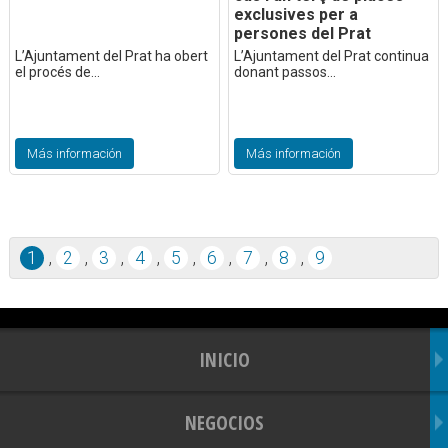
exclusives per a
persones del Prat
L’Ajuntament del Prat ha obert
L’Ajuntament del Prat continua
el procés de...
donant passos...
Más información
Más información
1
,
2
,
3
,
4
,
5
,
6
,
7
,
8
,
9
INICIO
NEGOCIOS