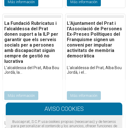
Más información
Más información
La Fundació Rubricatus i
L’Ajuntament del Prat i
l’alcaldessa del Prat
l’Associació de Persones
donen suport a la ILP per
Ex-Preses Polítiques del
garantir que els serveis
Franquisme signen un
socials per a persones
conveni per impulsar
amb discapacitat siguin
activitats de memòria
sempre de gestió no
democràtica
lucrativa
L’alcaldessa del Prat, Alba Bou
L’alcaldessa del Prat, Alba Bou
Jordà, la...
Jordà, i el...
Más información
Más información
Buscaprat, S.C.P. usa cookies propias (necesarias) y de terceros
L’Ajuntament i les entitats
L’Ajuntament impulsa “Un
para personalizar el contenido y los anuncios, ofrecer funciones de