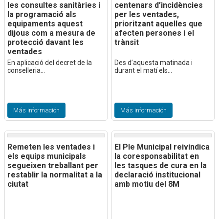
les consultes sanitàries i
centenars d’incidències
la programació als
per les ventades,
equipaments aquest
prioritzant aquelles que
dijous com a mesura de
afecten persones i el
protecció davant les
trànsit
ventades
En aplicació del decret de la
Des d’aquesta matinada i
conselleria...
durant el matí els...
Más información
Más información
Remeten les ventades i
El Ple Municipal reivindica
els equips municipals
la coresponsabilitat en
segueixen treballant per
les tasques de cura en la
restablir la normalitat a la
declaració institucional
ciutat
amb motiu del 8M