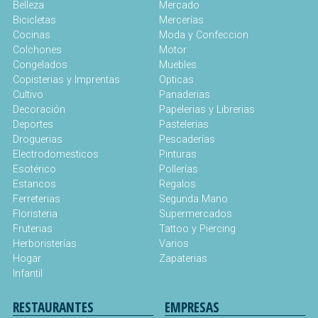
Belleza
Mercado
Bicicletas
Mercerías
Cocinas
Moda y Confeccion
Colchones
Motor
Congelados
Muebles
Copisterias y Imprentas
Opticas
Cultivo
Panaderias
Decoración
Papelerias y Librerias
Deportes
Pastelerias
Droguerias
Pescaderías
Electrodomesticos
Pinturas
Esotérico
Pollerías
Estancos
Regalos
Ferreterias
Segunda Mano
Floristeria
Supermercados
Fruterias
Tattoo y Piercing
Herboristerías
Varios
Hogar
Zapaterias
Infantil
RESTAURANTES
EMPRESAS