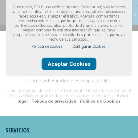
Buscaprat, S.C.P. usa cookies propias (necesarias) y de terceros
para personalizar el contenido y los anuncios, ofrecer funciones de
CONTACTAR
redes sociales y analizar el tráfico. Además, compartimos
información sobre el uso que haga del sitio web con nuestros
partners de redes sociales, publicidad y análisis web, quienes
pueden combinarla con otra información que les haya
proporcionado o que hayan recopilado a partir del uso que haya
hecho de sus servicios..
Política de cookies.
Configurar Cookies.
Aceptar Cookies
Diseño web Barcelona
·
Buscaprat aColor
Guía comercial de El Prat de Llobregat -
Guía de teléfonos de El
Prat de Llobregat
© Todos los derechos reservados -
Aviso
legal
-
Politica de privacidad
-
Política de Cookies
SERVICIOS