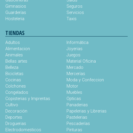
Gasolineras
Salud
Gimnasios
Seguros
Guarderías
Servicios
Hosteleria
Taxis
TIENDAS
Adultos
Informática
Alimentacion
Joyerias
Animales
Juegos
Bellas artes
Material Oficina
Belleza
Mercado
Bicicletas
Mercerías
Cocinas
Moda y Confeccion
Colchones
Motor
Congelados
Muebles
Copisterias y Imprentas
Opticas
Cultivo
Panaderias
Decoración
Papelerias y Librerias
Deportes
Pastelerias
Droguerias
Pescaderías
Electrodomesticos
Pinturas