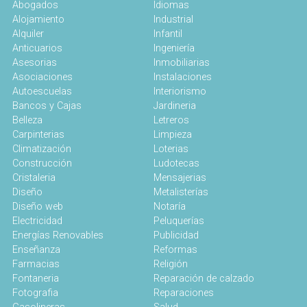
Abogados
Idiomas
Alojamiento
Industrial
Alquiler
Infantil
Anticuarios
Ingeniería
Asesorias
Inmobiliarias
Asociaciones
Instalaciones
Autoescuelas
Interiorismo
Bancos y Cajas
Jardineria
Belleza
Letreros
Carpinterias
Limpieza
Climatización
Loterias
Construcción
Ludotecas
Cristaleria
Mensajerias
Diseño
Metalisterías
Diseño web
Notaría
Electricidad
Peluquerías
Energías Renovables
Publicidad
Enseñanza
Reformas
Farmacias
Religión
Fontaneria
Reparación de calzado
Fotografia
Reparaciones