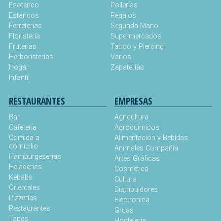
Esotérico
Pollerías
Estancos
Regalos
Ferreterias
Segunda Mano
Floristeria
Supermercados
Fruterias
Tattoo y Piercing
Herboristerías
Varios
Hogar
Zapaterias
Infantil
RESTAURANTES
EMPRESAS
Bar
Agricultura
Cafetería
Agroquímicos
Comida a
Alimentación y Bebidas
domicilio
Animales Compañía
Hamburgeserias
Artes Gráficas
Heladerias
Cosmética
Kebabs
Cultura
Orientales
Distribuidores
Pizzerias
Electronica
Restaurantes
Gruas
Tapas
Hosteleria