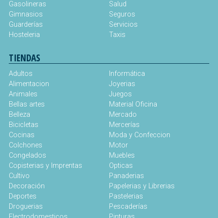
Gasolineras
Salud
Gimnasios
Seguros
Guarderías
Servicios
Hosteleria
Taxis
TIENDAS
Adultos
Informática
Alimentacion
Joyerias
Animales
Juegos
Bellas artes
Material Oficina
Belleza
Mercado
Bicicletas
Mercerías
Cocinas
Moda y Confeccion
Colchones
Motor
Congelados
Muebles
Copisterias y Imprentas
Opticas
Cultivo
Panaderias
Decoración
Papelerias y Librerias
Deportes
Pastelerias
Droguerias
Pescaderías
Electrodomesticos
Pinturas