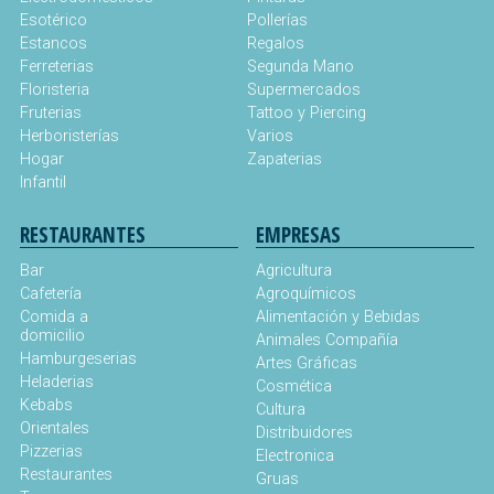
Esotérico
Pollerías
Estancos
Regalos
Ferreterias
Segunda Mano
Floristeria
Supermercados
Fruterias
Tattoo y Piercing
Herboristerías
Varios
Hogar
Zapaterias
Infantil
RESTAURANTES
EMPRESAS
Bar
Agricultura
Cafetería
Agroquímicos
Comida a
Alimentación y Bebidas
domicilio
Animales Compañía
Hamburgeserias
Artes Gráficas
Heladerias
Cosmética
Kebabs
Cultura
Orientales
Distribuidores
Pizzerias
Electronica
Restaurantes
Gruas