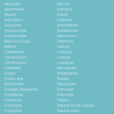
Abogados
Idiomas
Alojamiento
Industrial
Alquiler
Infantil
Anticuarios
Ingeniería
Asesorias
Inmobiliarias
Asociaciones
Instalaciones
Autoescuelas
Interiorismo
Bancos y Cajas
Jardineria
Belleza
Letreros
Carpinterias
Limpieza
Climatización
Loterias
Construcción
Ludotecas
Cristaleria
Mensajerias
Diseño
Metalisterías
Diseño web
Notaría
Electricidad
Peluquerías
Energías Renovables
Publicidad
Enseñanza
Reformas
Farmacias
Religión
Fontaneria
Reparación de calzado
Fotografia
Reparaciones