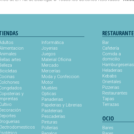
TIENDAS
RESTAURANTE
Adultos
Informática
Bar
Alimentacion
Joyerias
Cafetería
Animales
Juegos
Comida a
domicilio
Bellas artes
Material Oficina
Hamburgeseria
Belleza
Mercado
Heladerias
Bicicletas
Mercerías
Kebabs
Cocinas
Moda y Confeccion
Orientales
Colchones
Motor
Pizzerias
Congelados
Muebles
Restaurantes
Copisterias y
Opticas
Imprentas
Tapas
Panaderias
Cultivo
Terrazas
Papelerias y Librerias
Decoración
Pastelerias
Deportes
Pescaderías
OCIO
Droguerias
Pinturas
Electrodomesticos
Pollerías
Bares
Esotérico
Regalos
Bares