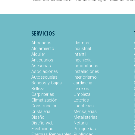
SERVICIOS
Abogados
Idiomas
Alojamiento
Industrial
Alquiler
Infantil
Anticuarios
Ingeniería
Asesorias
Inmobiliarias
Asociaciones
Instalaciones
Autoescuelas
Interiorismo
Bancos y Cajas
Jardineria
Belleza
Letreros
Carpinterias
Limpieza
Climatización
Loterias
Construcción
Ludotecas
Cristaleria
Mensajerias
Diseño
Metalisterías
Diseño web
Notaría
Electricidad
Peluquerías
Energías Renovables
Publicidad