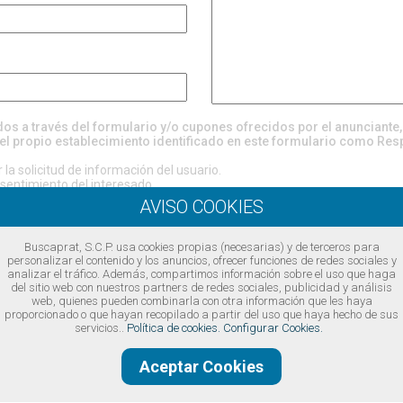
ados a través del formulario y/o cupones ofrecidos por el anunciante
el propio establecimiento identificado en este formulario como Res
la solicitud de información del usuario.
entimiento del interesado.
evén cesiones, excepto por obligación legal o requerimiento judicial.
rectificación, supresión, oposición, limitación, portabilidad, revocación 
 considera que el tratamiento de sus datos no se ajusta a la normativa, 
ol (
www.aepd.es
)
Buscaprat, S.C.P. usa cookies propias (necesarias) y de terceros para
https://www.buscaprat.com/avisos-legales/privacidad/ia49747
personalizar el contenido y los anuncios, ofrecer funciones de redes sociales y
analizar el tráfico. Además, compartimos información sobre el uso que haga
del sitio web con nuestros partners de redes sociales, publicidad y análisis
ondiciones legales
web, quienes pueden combinarla con otra información que les haya
proporcionado o que hayan recopilado a partir del uso que haya hecho de sus
servicios..
Política de cookies.
Configurar Cookies.
Aceptar Cookies