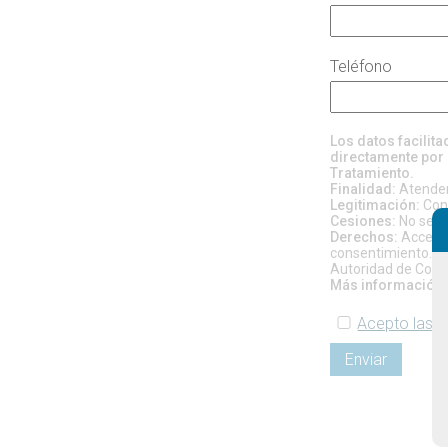
Teléfono
Los datos facilit
directamente por 
Tratamiento.
Finalidad:
Atender 
Legitimación:
Cons
Cesiones:
No se pr
Derechos:
Acceso, 
consentimiento. Si
Autoridad de Contr
Más información:
Acepto las c
Enviar