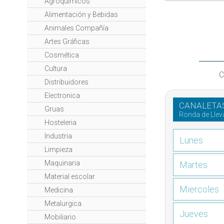
Agroquímicos
Alimentación y Bebidas
Animales Compañía
Artes Gráficas
Cosmética
Cultura
C
Distribuidores
Electronica
CANALETAS
Gruas
Ronda de Llev
Hosteleria
Industria
Lunes
Limpieza
Maquinaria
Martes
Material escolar
Miercoles
Medicina
Metalurgica
Jueves
Mobiliario