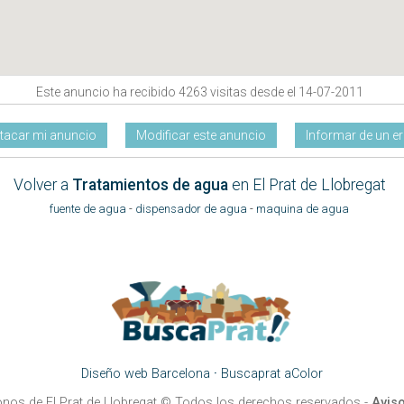
Este anuncio ha recibido 4263 visitas desde el 14-07-2011
tacar mi anuncio
Modificar este anuncio
Informar de un er
Volver a
Tratamientos de agua
en El Prat de Llobregat
fuente de agua
-
dispensador de agua
-
maquina de agua
Diseño web Barcelona
·
Buscaprat aColor
onos de El Prat de Llobregat
© Todos los derechos reservados -
Aviso