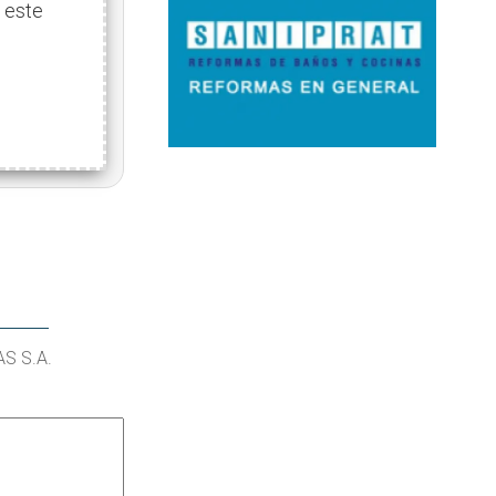
 este
AS S.A.