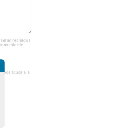
, serán recibidos
ponsable dle
del
puede acudir a la