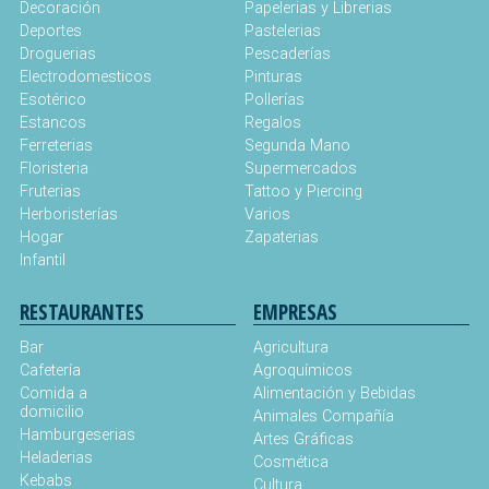
Decoración
Papelerias y Librerias
Deportes
Pastelerias
Droguerias
Pescaderías
Electrodomesticos
Pinturas
Esotérico
Pollerías
Estancos
Regalos
Ferreterias
Segunda Mano
Floristeria
Supermercados
Fruterias
Tattoo y Piercing
Herboristerías
Varios
Hogar
Zapaterias
Infantil
RESTAURANTES
EMPRESAS
Bar
Agricultura
Cafetería
Agroquímicos
Comida a
Alimentación y Bebidas
domicilio
Animales Compañía
Hamburgeserias
Artes Gráficas
Heladerias
Cosmética
Kebabs
Cultura