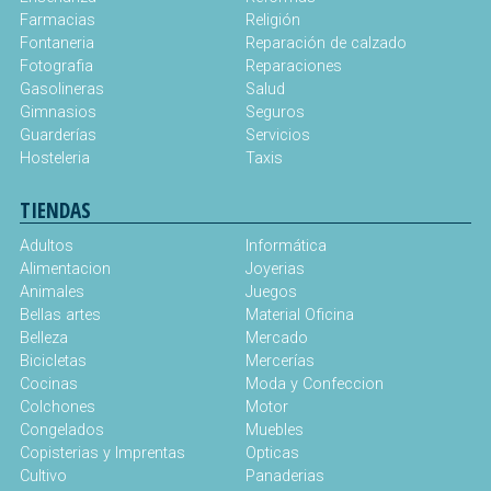
Farmacias
Religión
Fontaneria
Reparación de calzado
Fotografia
Reparaciones
Gasolineras
Salud
Gimnasios
Seguros
Guarderías
Servicios
Hosteleria
Taxis
TIENDAS
Adultos
Informática
Alimentacion
Joyerias
Animales
Juegos
Bellas artes
Material Oficina
Belleza
Mercado
Bicicletas
Mercerías
Cocinas
Moda y Confeccion
Colchones
Motor
Congelados
Muebles
Copisterias y Imprentas
Opticas
Cultivo
Panaderias