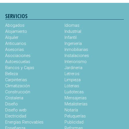
SERVICIOS
Abogados
Idiomas
Alojamiento
Industrial
Alquiler
Infantil
Anticuarios
Ingeniería
Asesorias
Inmobiliarias
Asociaciones
Instalaciones
Autoescuelas
Interiorismo
Bancos y Cajas
Jardineria
Belleza
Letreros
Carpinterias
Limpieza
Climatización
Loterias
Construcción
Ludotecas
Cristaleria
Mensajerias
Diseño
Metalisterías
Diseño web
Notaría
Electricidad
Peluquerías
Energías Renovables
Publicidad
Enseñanza
Reformas