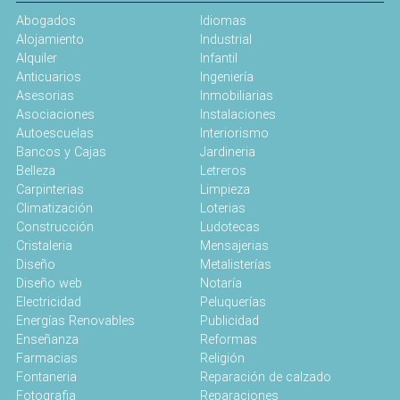
Abogados
Idiomas
Alojamiento
Industrial
Alquiler
Infantil
Anticuarios
Ingeniería
Asesorias
Inmobiliarias
Asociaciones
Instalaciones
Autoescuelas
Interiorismo
Bancos y Cajas
Jardineria
Belleza
Letreros
Carpinterias
Limpieza
Climatización
Loterias
Construcción
Ludotecas
Cristaleria
Mensajerias
Diseño
Metalisterías
Diseño web
Notaría
Electricidad
Peluquerías
Energías Renovables
Publicidad
Enseñanza
Reformas
Farmacias
Religión
Fontaneria
Reparación de calzado
Fotografia
Reparaciones