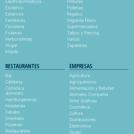
Electrodomesticos
Pinturas
Esotérico
Pollerías
Estancos
Regalos
Ferreterias
Segunda Mano
Floristeria
Supermercados
Fruterias
Tattoo y Piercing
Herboristerías
Varios
Hogar
Zapaterias
Infantil
RESTAURANTES
EMPRESAS
Bar
Agricultura
Cafetería
Agroquímicos
Comida a
Alimentación y Bebidas
domicilio
Animales Compañía
Hamburgeserias
Artes Gráficas
Heladerias
Cosmética
Kebabs
Cultura
Orientales
Distribuidores
Pizzerias
Electronica
Restaurantes
Gruas