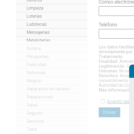
Correo electrón
Limpieza
Loterias
Ludotecas
Teléfono
Mensajerias
Metalisterías
Los datos facilit
Notaría
directamente por 
Peluquerías
Tratamiento.
Finalidad:
Atender 
Publicidad
Legitimación:
Cons
Cesiones:
No se pr
Reformas
Derechos:
Acceso, 
consentimiento. Si
Religión
Autoridad de Contr
Reparación de calzado
Más información:
Reparaciones
Acepto las c
Salud
Enviar
Seguros
Servicios
Taxis