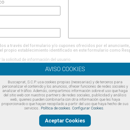
ico
ados a través del formulario y/o cupones ofrecidos por el anunciante
el propio establecimiento identificado en este formulario como Res
la solicitud de información del usuario.
entimiento del interesado.
evén cesiones, excepto por obligación legal o requerimiento judicial.
rectificación, supresión, oposición, limitación, portabilidad, revocación 
 considera que el tratamiento de sus datos no se ajusta a la normativa, 
Buscaprat, S.C.P. usa cookies propias (necesarias) y de terceros para
ol (
www.aepd.es
)
personalizar el contenido y los anuncios, ofrecer funciones de redes sociales y
https://www.buscaprat.com/avisos-legales/privacidad/ia49747
analizar el tráfico. Además, compartimos información sobre el uso que haga
del sitio web con nuestros partners de redes sociales, publicidad y análisis
ondiciones legales
web, quienes pueden combinarla con otra información que les haya
proporcionado o que hayan recopilado a partir del uso que haya hecho de sus
servicios..
Política de cookies.
Configurar Cookies.
Aceptar Cookies