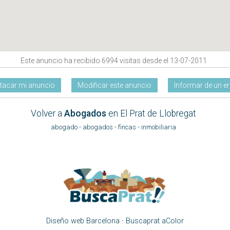
Este anuncio ha recibido 6994 visitas desde el 13-07-2011
tacar mi anuncio
Modificar este anuncio
Informar de un er
Volver a
Abogados
en El Prat de Llobregat
abogado
-
abogados
-
fincas
-
inmobiliaria
Diseño web Barcelona
·
Buscaprat aColor