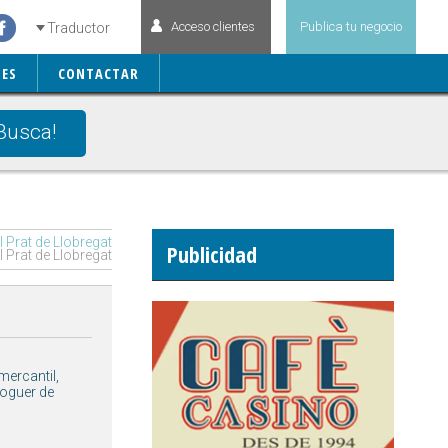
Acceso clientes
Publica tu negocio
Traductor
ES
CONTACTAR
Busca!
Prat de Llobregat
Publicidad
 Prat de Llobregat
mercantil,
loguer de