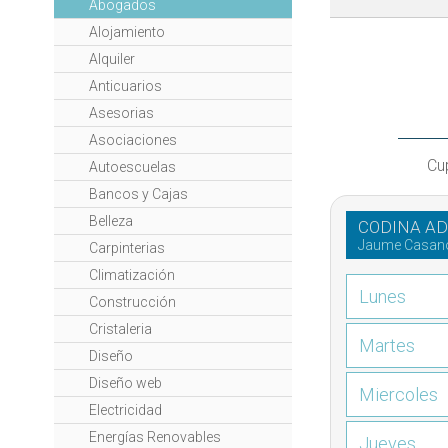
Abogados
Alojamiento
Alquiler
Anticuarios
Asesorias
Asociaciones
Cu
Autoescuelas
Bancos y Cajas
Belleza
CODINA A
Jaume Casan
Carpinterias
Climatización
Lunes
Construcción
Cristaleria
Martes
Diseño
Diseño web
Miercoles
Electricidad
Energías Renovables
Jueves