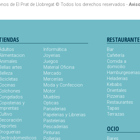
onos de El Prat de Llobregat
© Todos los derechos reservados -
Aviso
TIENDAS
RESTAURANTE
Adultos
Informática
Bar
Alimentacion
Joyerias
Cafetería
Animales
Juegos
Comida a
domicilio
Bellas artes
Material Oficina
Hamburgeseria
Belleza
Mercado
Heladerias
Bicicletas
Mercerías
Kebabs
Cocinas
Moda y Confeccion
Orientales
Colchones
Motor
Pizzerias
Congelados
Muebles
Restaurantes
Copisterias y
Opticas
Imprentas
Tapas
Panaderias
Cultivo
Terrazas
Papelerias y Librerias
Decoración
Pastelerias
Deportes
Pescaderías
OCIO
Droguerias
Pinturas
Electrodomesticos
Pollerías
Bares