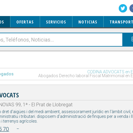
OS
OFERTAS
SERVICIOS
NOTICIAS
TRANSPORT
CODINA ADVOCATS en El 
ogados
Abogados Derecho laboral Fiscal Matrimonial en El
VOCATS
VAS 99, 1ª - El Prat de Llobregat
 dret d’aigües i del medi ambient, assessorament jurídic en l'àmbit civil, 
nistratiu i tributari. disposem d'administració de finques per a venda i l
 i terrenys agrícoles.
5 70