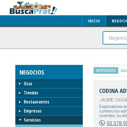
INICIO
NEGOCI
NEGOCIOS
SERVICIOS
Ab
Ocio
CODINA AD
Tiendas
JAUME CASANO
Restaurantes
Especialistes en
Empresas
contenciós-admi
vivendes, locals
Servicios
93 378 9