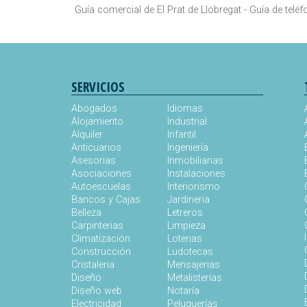
Guía comercial de El Prat de Llobregat -
Guía de teléf
SERVICIOS
Abogados
Idiomas
Alojamiento
Industrial
Alquiler
Infantil
Anticuarios
Ingeniería
Asesorias
Inmobiliarias
Asociaciones
Instalaciones
Autoescuelas
Interiorismo
Bancos y Cajas
Jardineria
Belleza
Letreros
Carpinterias
Limpieza
Climatización
Loterias
Construcción
Ludotecas
Cristaleria
Mensajerias
Diseño
Metalisterías
Diseño web
Notaría
Electricidad
Peluquerías