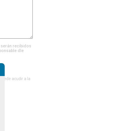
, serán recibidos
ponsable dle
del
puede acudir a la