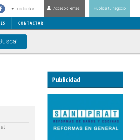
Acceso clientes
Publica tu negocio
Traductor
ES
CONTACTAR
Busca!
Publicidad
gat