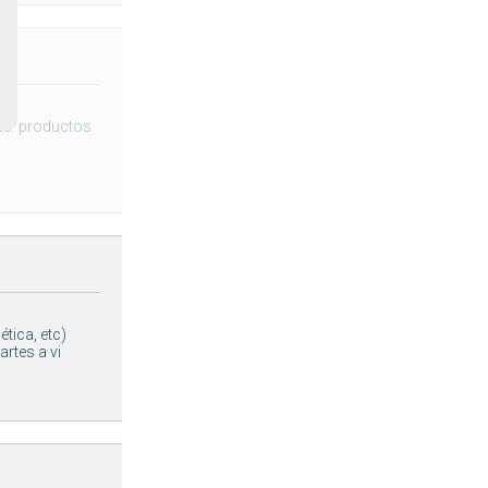
les. productos
tica, etc)
artes a vi