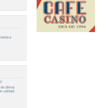
liente e
at
 de última
an calidad