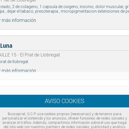
eado, 2 de colageno, 1 capsula de oxigeno, insonio, dolor muscular, gri
gia , dejar el tabaco, presoterapia , micropigmentacion extensiones de 
y más información
 Luna
ILLE 15 - El Prat de Llobregat
 prat de llobregat
y más información
ELIU 70 - El Prat de Llobregat
arber-shop, tienda de productos y complementos
Buscaprat, S.C.P. usa cookies propias (necesarias) y de terceros para
personalizar el contenido y los anuncios, ofrecer funciones de redes sociales y
y más información
analizar el tráfico. Además, compartimos información sobre el uso que haga
del sitio web con nuestros partners de redes sociales, publicidad y análisis