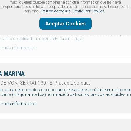
web, quienes pueden combinarla con otra información que les haya
proporcionado o que hayan recopilado a partir del uso que haya hecho de sus
servicios..
Política de cookies.
Configurar Cookies.
ELLEZA SALUD BIENESTAR
Aceptar Cookies
DE MONTSERRAT 207 - El Prat de Llobregat
 avanzado con la mayor tecnologÍa en tratamientos faciales y corpora
 venta de calidad. la mejor estÉtica sin cirujÍa
y más información
A MARINA
DE MONTSERRAT 130 - El Prat de Llobregat
ex venta de productos (moroccanoil, kerastase, rené furterer, nutricosmé
rolinfa (máquina médica): eliminación de toxinas. precios asequibles. m
y más información