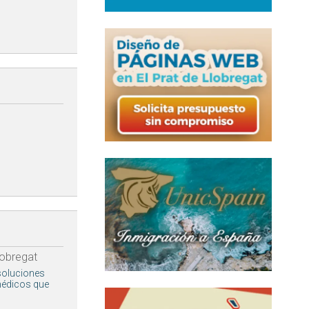
lobregat
 soluciones
médicos que