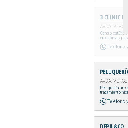
3 CLINIC B
AVDA. VERGE 
Centro estÉtico
en cabina y para
Teléfono 
PELUQUERÍ
AVDA. VERGE 
Peluquería unis
tratamiento hid
Teléfono 
DEPIL&CO