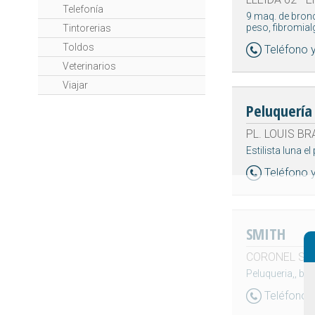
Telefonía
9 maq. de bronc
peso, fibromial
Tintorerias
Toldos
Teléfono 
Veterinarios
Viajar
Peluquería
PL. LOUIS BRA
Estilista luna el
Teléfono 
SMITH
CORONEL SANF
Peluqueria,, b
Teléfono 