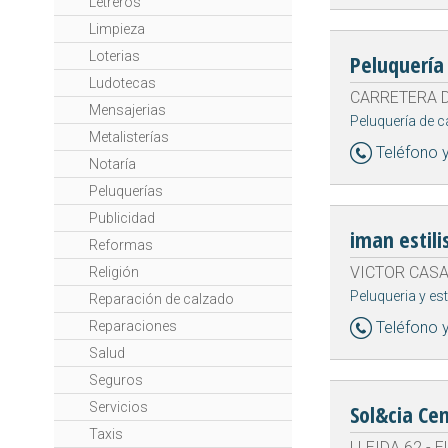
Letreros
Limpieza
Loterias
Peluquerí
Ludotecas
CARRETERA DE
Mensajerias
Peluquería de c
Metalisterías
Teléfono 
Notaría
Peluquerías
Publicidad
iman estili
Reformas
VICTOR CASAN
Religión
Peluqueria y est
Reparación de calzado
Reparaciones
Teléfono 
Salud
Seguros
Servicios
Sol&cia Cen
Taxis
LLEIDA 62 - E