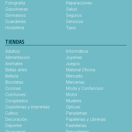
Fotografia
Reparaciones
Gasolineras
Salud
Gimnasios
Seguros
Guarderías
Servicios
Hosteleria
Taxis
TIENDAS
Adultos
Informática
Alimentacion
Joyerias
Animales
Juegos
Bellas artes
Material Oficina
Belleza
Mercado
Bicicletas
Mercerías
Cocinas
Moda y Confeccion
Colchones
Motor
Congelados
Muebles
Copisterias y Imprentas
Opticas
Cultivo
Panaderias
Decoración
Papelerias y Librerias
Deportes
Pastelerias
Droguerias
Pescaderías