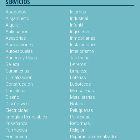
SERVICIOS
Abogados
Idiomas
Alojamiento
Industrial
Alquiler
Infantil
Anticuarios
Ingeniería
Asesorias
Inmobiliarias
Asociaciones
Instalaciones
Autoescuelas
Interiorismo
Bancos y Cajas
Jardineria
Belleza
Letreros
Carpinterias
Limpieza
Climatización
Loterias
Construcción
Ludotecas
Cristaleria
Mensajerias
Diseño
Metalisterías
Diseño web
Notaría
Electricidad
Peluquerías
Energías Renovables
Publicidad
Enseñanza
Reformas
Farmacias
Religión
Fontaneria
Reparación de calzado