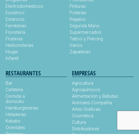
Electrodomesticos
Pinturas
Esotérico
Pollerías
Estancos
Regalos
Ferreterias
Segunda Mano
Floristeria
Supermercados
Fruterias
Tattoo y Piercing
Herboristerías
Varios
Hogar
Zapaterias
Infantil
RESTAURANTES
EMPRESAS
Bar
Agricultura
Cafetería
Agroquímicos
Comida a
Alimentación y Bebidas
domicilio
Animales Compañía
Hamburgeserias
Artes Gráficas
Heladerias
Cosmética
Kebabs
Cultura
Orientales
Distribuidores
Pizzerias
Electronica