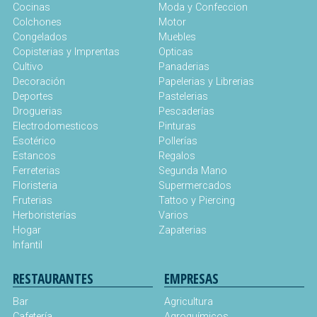
Cocinas
Moda y Confeccion
Colchones
Motor
Congelados
Muebles
Copisterias y Imprentas
Opticas
Cultivo
Panaderias
Decoración
Papelerias y Librerias
Deportes
Pastelerias
Droguerias
Pescaderías
Electrodomesticos
Pinturas
Esotérico
Pollerías
Estancos
Regalos
Ferreterias
Segunda Mano
Floristeria
Supermercados
Fruterias
Tattoo y Piercing
Herboristerías
Varios
Hogar
Zapaterias
Infantil
RESTAURANTES
EMPRESAS
Bar
Agricultura
Cafetería
Agroquímicos