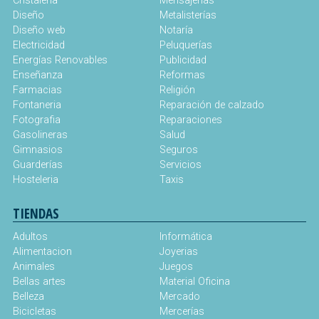
Cristaleria
Mensajerias
Diseño
Metalisterías
Diseño web
Notaría
Electricidad
Peluquerías
Energías Renovables
Publicidad
Enseñanza
Reformas
Farmacias
Religión
Fontaneria
Reparación de calzado
Fotografia
Reparaciones
Gasolineras
Salud
Gimnasios
Seguros
Guarderías
Servicios
Hosteleria
Taxis
TIENDAS
Adultos
Informática
Alimentacion
Joyerias
Animales
Juegos
Bellas artes
Material Oficina
Belleza
Mercado
Bicicletas
Mercerías