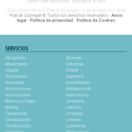
Diseño web Barcelona
·
Buscaprat aColor
Guía comercial de El Prat de Llobregat -
Guía de teléfonos de El
Prat de Llobregat
© Todos los derechos reservados -
Aviso
legal
-
Politica de privacidad
-
Política de Cookies
SERVICIOS
Abogados
Idiomas
Alojamiento
Industrial
Alquiler
Infantil
Anticuarios
Ingeniería
Asesorias
Inmobiliarias
Asociaciones
Instalaciones
Autoescuelas
Interiorismo
Bancos y Cajas
Jardineria
Belleza
Letreros
Carpinterias
Limpieza
Climatización
Loterias
Construcción
Ludotecas