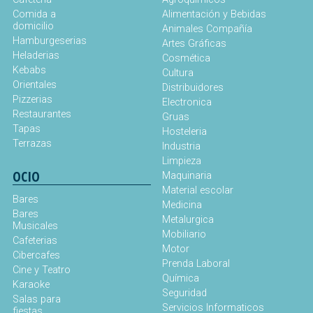
Comida a
Alimentación y Bebidas
domicilio
Animales Compañía
Hamburgeserias
Artes Gráficas
Heladerias
Cosmética
Kebabs
Cultura
Orientales
Distribuidores
Pizzerias
Electronica
Restaurantes
Gruas
Tapas
Hosteleria
Terrazas
Industria
Limpieza
OCIO
Maquinaria
Material escolar
Bares
Medicina
Bares
Metalurgica
Musicales
Mobiliario
Cafeterias
Motor
Cibercafes
Prenda Laboral
Cine y Teatro
Química
Karaoke
Seguridad
Salas para
Servicios Informaticos
fiestas