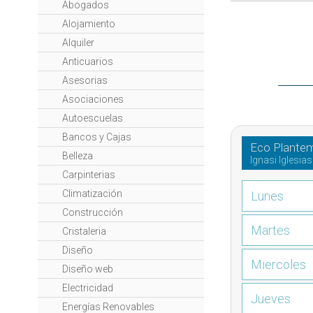
Abogados
Alojamiento
Alquiler
Anticuarios
Asesorias
Asociaciones
Autoescuelas
Bancos y Cajas
Eco Plante
Belleza
Ignasi Iglesias
Carpinterias
Climatización
Lunes
Construcción
Martes
Cristaleria
Diseño
Miercoles
Diseño web
Electricidad
Jueves
Energías Renovables