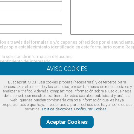
ados a través del formulario y/o cupones ofrecidos por el anunciante
el propio establecimiento identificado en este formulario como Res
la solicitud de información del usuario.
entimiento del interesado.
evén cesiones, excepto por obligación legal o requerimiento judicial.
rectificación, supresión, oposición, limitación, portabilidad, revocación 
 considera que el tratamiento de sus datos no se ajusta a la normativa, 
ol (
www.aepd.es
)
Buscaprat, S.C.P. usa cookies propias (necesarias) y de terceros para
https://www.buscaprat.com/avisos-legales/privacidad/ia49747
personalizar el contenido y los anuncios, ofrecer funciones de redes sociales y
analizar el tráfico. Además, compartimos información sobre el uso que haga
del sitio web con nuestros partners de redes sociales, publicidad y análisis
ondiciones legales
web, quienes pueden combinarla con otra información que les haya
proporcionado o que hayan recopilado a partir del uso que haya hecho de sus
servicios..
Política de cookies.
Configurar Cookies.
Aceptar Cookies