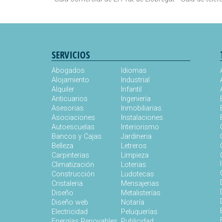
SERVICIOS
Abogados
Idiomas
Alojamiento
Industrial
Alquiler
Infantil
Anticuarios
Ingeniería
Asesorias
Inmobiliarias
Asociaciones
Instalaciones
Autoescuelas
Interiorismo
Bancos y Cajas
Jardineria
Belleza
Letreros
Carpinterias
Limpieza
Climatización
Loterias
Construcción
Ludotecas
Cristaleria
Mensajerias
Diseño
Metalisterías
Diseño web
Notaría
Electricidad
Peluquerías
Energías Renovables
Publicidad