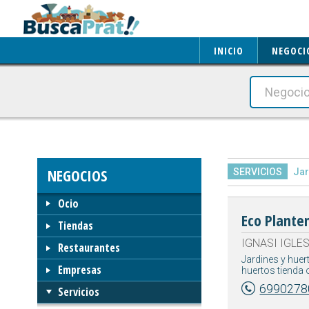
INICIO
NEGOCI
NEGOCIOS
SERVICIOS
Jar
Ocio
Eco Plant
Tiendas
IGNASI IGLESI
Restaurantes
Jardines y huer
Empresas
huertos tienda 
6990278
Servicios