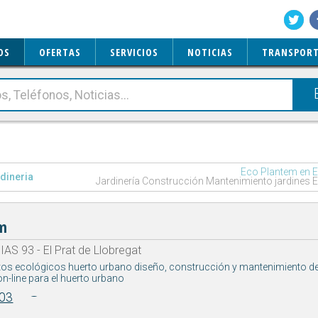
OS
OFERTAS
SERVICIOS
NOTICIAS
TRANSPORT
Eco Plantem en El
dineria
Jardinería Construcción Mantenimiento jardines El
em
AS 93 - El Prat de Llobregat
tos ecológicos huerto urbano diseño, construcción y mantenimiento de
on-line para el huerto urbano
03