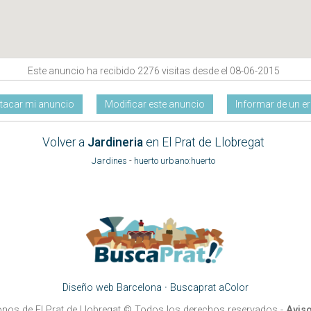
Este anuncio ha recibido 2276 visitas desde el 08-06-2015
tacar mi anuncio
Modificar este anuncio
Informar de un er
Volver a
Jardineria
en El Prat de Llobregat
Jardines
-
huerto urbano:huerto
Diseño web Barcelona
·
Buscaprat aColor
onos de El Prat de Llobregat
© Todos los derechos reservados -
Aviso