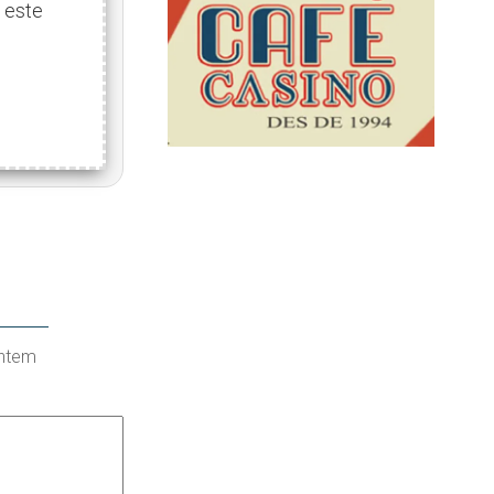
 este
antem