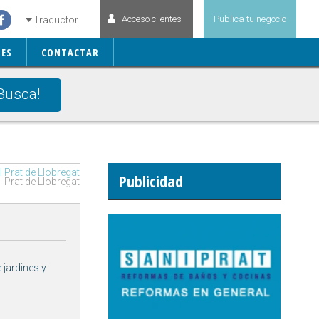
Acceso clientes
Publica tu negocio
Traductor
ES
CONTACTAR
Busca!
 Prat de Llobregat
Publicidad
 Prat de Llobregat
 jardines y