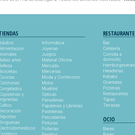
TIENDAS
RESTAURANTE
Adultos
Informática
Bar
Alimentacion
Joyerias
Cafetería
Animales
Juegos
Comida a
domicilio
Bellas artes
Material Oficina
Hamburgeseria
Belleza
Mercado
Heladerias
Bicicletas
Mercerías
Kebabs
Cocinas
Moda y Confeccion
Orientales
Colchones
Motor
Pizzerias
Congelados
Muebles
Restaurantes
Copisterias y
Opticas
Imprentas
Tapas
Panaderias
Cultivo
Terrazas
Papelerias y Librerias
Decoración
Pastelerias
Deportes
Pescaderías
OCIO
Droguerias
Pinturas
Electrodomesticos
Pollerías
Bares
Esotérico
Regalos
Bares