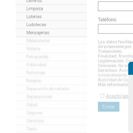
Letreros
Limpieza
Loterias
Teléfono
Ludotecas
Mensajerias
Metalisterías
Los datos facilit
directamente por 
Notaría
Tratamiento.
Finalidad:
Atender 
Peluquerías
Legitimación:
Cons
Publicidad
Cesiones:
No se pr
Derechos:
Acceso, 
Reformas
consentimiento. Si
Autoridad de Contr
Religión
Más información:
Reparación de calzado
Acepto las c
Reparaciones
Salud
Enviar
Seguros
Servicios
Taxis