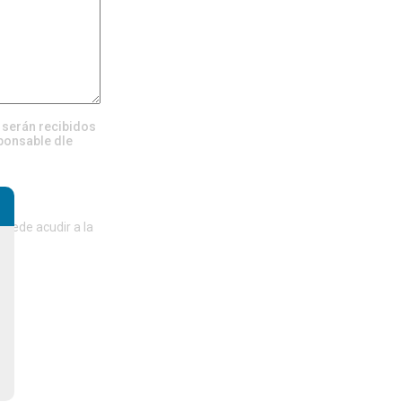
, serán recibidos
ponsable dle
del
puede acudir a la