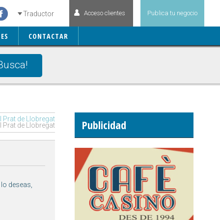
Acceso clientes
Publica tu negocio
Traductor
ES
CONTACTAR
Busca!
 Prat de Llobregat
Publicidad
 Prat de Llobregat
 lo deseas,