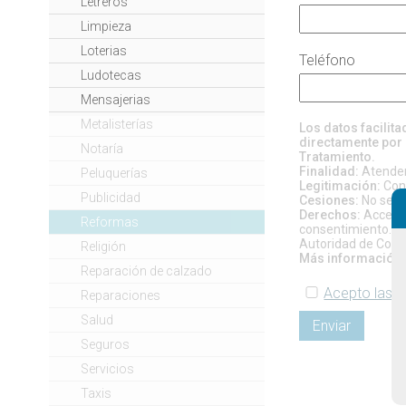
Letreros
Limpieza
Loterias
Teléfono
Ludotecas
Mensajerias
Metalisterías
Los datos facilit
directamente por 
Notaría
Tratamiento.
Finalidad:
Atender 
Peluquerías
Legitimación:
Cons
Publicidad
Cesiones:
No se pr
Derechos:
Acceso, 
Reformas
consentimiento. Si
Autoridad de Contr
Religión
Más información:
Reparación de calzado
Acepto las c
Reparaciones
Salud
Enviar
Seguros
Servicios
Taxis