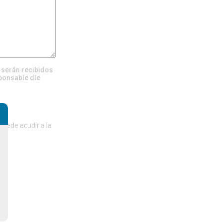
, serán recibidos
ponsable dle
del
puede acudir a la