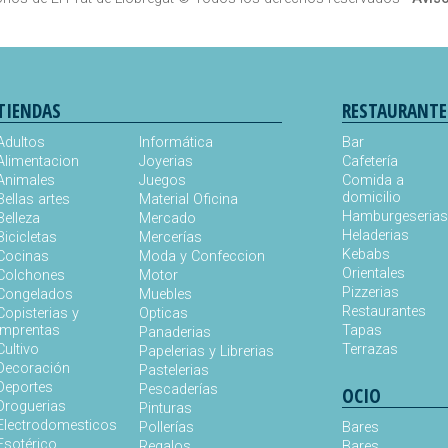
TIENDAS
RESTAURANTE
Adultos
Informática
Bar
Alimentacion
Joyerias
Cafetería
Animales
Juegos
Comida a
domicilio
Bellas artes
Material Oficina
Hamburgeseria
Belleza
Mercado
Heladerias
Bicicletas
Mercerías
Kebabs
Cocinas
Moda y Confeccion
Orientales
Colchones
Motor
Pizzerias
Congelados
Muebles
Restaurantes
Copisterias y
Opticas
Imprentas
Tapas
Panaderias
Cultivo
Terrazas
Papelerias y Librerias
Decoración
Pastelerias
Deportes
Pescaderías
OCIO
Droguerias
Pinturas
Electrodomesticos
Pollerías
Bares
Esotérico
Regalos
Bares