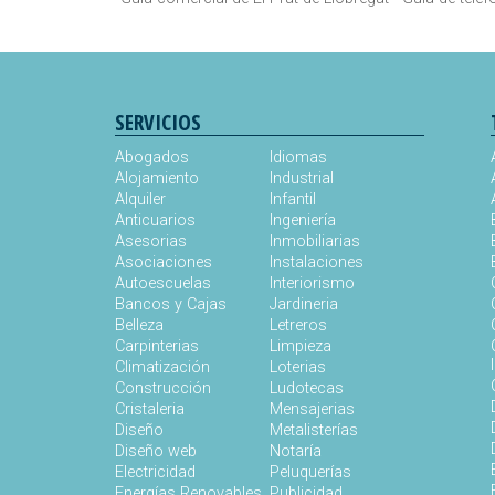
SERVICIOS
Abogados
Idiomas
Alojamiento
Industrial
Alquiler
Infantil
Anticuarios
Ingeniería
Asesorias
Inmobiliarias
Asociaciones
Instalaciones
Autoescuelas
Interiorismo
Bancos y Cajas
Jardineria
Belleza
Letreros
Carpinterias
Limpieza
Climatización
Loterias
Construcción
Ludotecas
Cristaleria
Mensajerias
Diseño
Metalisterías
Diseño web
Notaría
Electricidad
Peluquerías
Energías Renovables
Publicidad