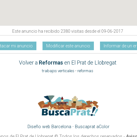
Este anuncio ha recibido 2380 visitas desde el 09-06-2017
tacar mi anuncio
Modificar este anuncio
Informar de un er
Volver a
Reformas
en El Prat de Llobregat
trabajos verticales
-
reformas
Diseño web Barcelona
·
Buscaprat aColor
onos de El Prat de Llobregat
© Todos los derechos reservados -
Aviso