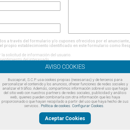
ados a través del formulario y/o cupones ofrecidos por el anunciante
el propio establecimiento identificado en este formulario como Res
la solicitud de información del usuario.
entimiento del interesado.
evén cesiones, excepto por obligación legal o requerimiento judicial.
rectificación, supresión, oposición, limitación, portabilidad, revocación 
 considera que el tratamiento de sus datos no se ajusta a la normativa, 
ol (
www.aepd.es
)
Buscaprat, S.C.P. usa cookies propias (necesarias) y de terceros para
https://www.buscaprat.com/avisos-legales/privacidad/ia49747
personalizar el contenido y los anuncios, ofrecer funciones de redes sociales y
analizar el tráfico. Además, compartimos información sobre el uso que haga
del sitio web con nuestros partners de redes sociales, publicidad y análisis
ondiciones legales
web, quienes pueden combinarla con otra información que les haya
proporcionado o que hayan recopilado a partir del uso que haya hecho de sus
servicios..
Política de cookies.
Configurar Cookies.
Aceptar Cookies