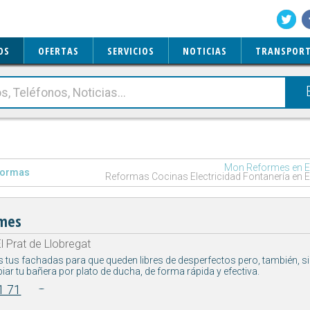
OS
OFERTAS
SERVICIOS
NOTICIAS
TRANSPORT
Mon Reformes en El
formas
Reformas Cocinas Electricidad Fontanería en El
mes
l Prat de Llobregat
 tus fachadas para que queden libres de desperfectos pero, también, si
 tu bañera por plato de ducha, de forma rápida y efectiva.
1 71