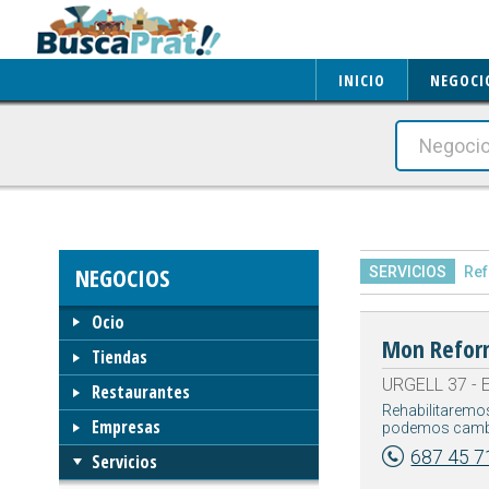
INICIO
NEGOCI
NEGOCIOS
SERVICIOS
Re
Ocio
Mon Refor
Tiendas
URGELL 37 - E
Restaurantes
Rehabilitaremos
Empresas
podemos cambiar
687 45 7
Servicios