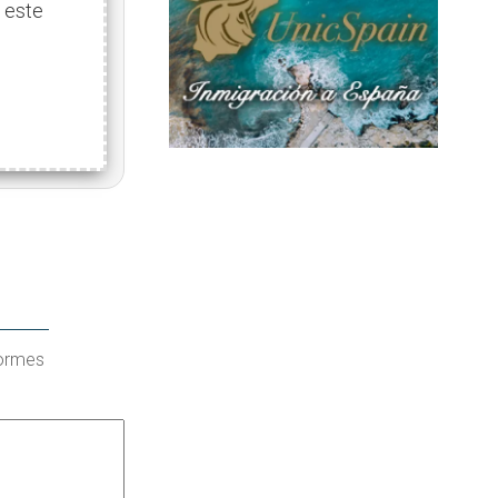
 este
formes