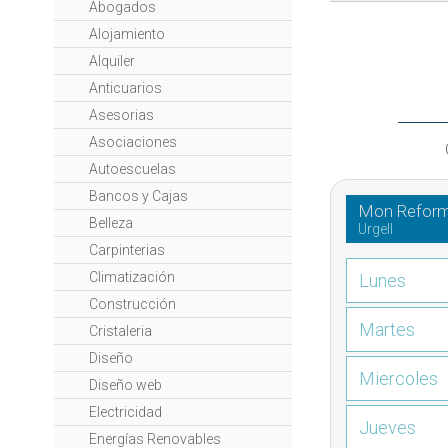
Abogados
Alojamiento
Alquiler
Anticuarios
Asesorias
Asociaciones
Autoescuelas
Bancos y Cajas
Mon Refor
Belleza
Urgell
Carpinterias
Climatización
Lunes
Construcción
Martes
Cristaleria
Diseño
Miercoles
Diseño web
Electricidad
Jueves
Energías Renovables