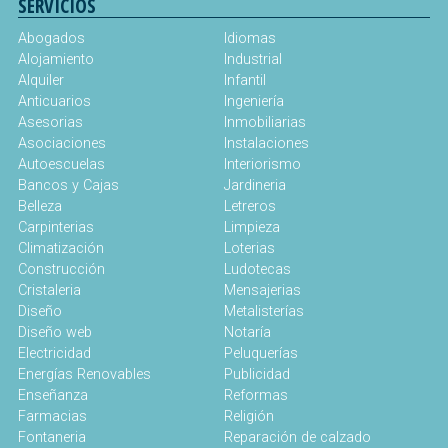
SERVICIOS
Abogados
Idiomas
Alojamiento
Industrial
Alquiler
Infantil
Anticuarios
Ingeniería
Asesorias
Inmobiliarias
Asociaciones
Instalaciones
Autoescuelas
Interiorismo
Bancos y Cajas
Jardineria
Belleza
Letreros
Carpinterias
Limpieza
Climatización
Loterias
Construcción
Ludotecas
Cristaleria
Mensajerias
Diseño
Metalisterías
Diseño web
Notaría
Electricidad
Peluquerías
Energías Renovables
Publicidad
Enseñanza
Reformas
Farmacias
Religión
Fontaneria
Reparación de calzado