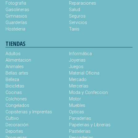
Fotografia
Reparaciones
Gasolineras
Salud
Gimnasios
Seguros
Guarderías
Servicios
Hosteleria
Taxis
TIENDAS
Adultos
Informática
Alimentacion
Joyerias
Animales
Juegos
Bellas artes
Material Oficina
Belleza
Mercado
Bicicletas
Mercerías
Cocinas
Moda y Confeccion
Colchones
Motor
Congelados
Muebles
Copisterias y Imprentas
Opticas
Cultivo
Panaderias
Decoración
Papelerias y Librerias
Deportes
Pastelerias
Droguerias
Pescaderías