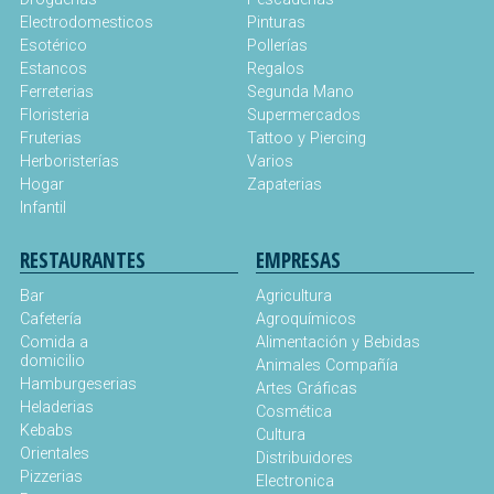
Electrodomesticos
Pinturas
Esotérico
Pollerías
Estancos
Regalos
Ferreterias
Segunda Mano
Floristeria
Supermercados
Fruterias
Tattoo y Piercing
Herboristerías
Varios
Hogar
Zapaterias
Infantil
RESTAURANTES
EMPRESAS
Bar
Agricultura
Cafetería
Agroquímicos
Comida a
Alimentación y Bebidas
domicilio
Animales Compañía
Hamburgeserias
Artes Gráficas
Heladerias
Cosmética
Kebabs
Cultura
Orientales
Distribuidores
Pizzerias
Electronica