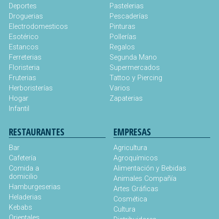
Deportes
Pastelerias
Droguerias
Pescaderías
Electrodomesticos
Pinturas
Esotérico
Pollerías
Estancos
Regalos
Ferreterias
Segunda Mano
Floristeria
Supermercados
Fruterias
Tattoo y Piercing
Herboristerías
Varios
Hogar
Zapaterias
Infantil
RESTAURANTES
EMPRESAS
Bar
Agricultura
Cafetería
Agroquímicos
Comida a
Alimentación y Bebidas
domicilio
Animales Compañía
Hamburgeserias
Artes Gráficas
Heladerias
Cosmética
Kebabs
Cultura
Orientales