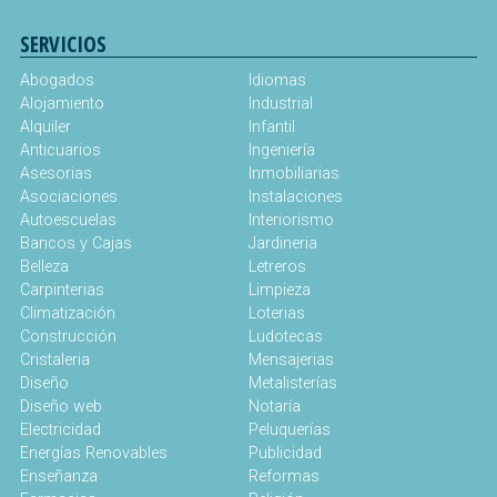
SERVICIOS
Abogados
Idiomas
Alojamiento
Industrial
Alquiler
Infantil
Anticuarios
Ingeniería
Asesorias
Inmobiliarias
Asociaciones
Instalaciones
Autoescuelas
Interiorismo
Bancos y Cajas
Jardineria
Belleza
Letreros
Carpinterias
Limpieza
Climatización
Loterias
Construcción
Ludotecas
Cristaleria
Mensajerias
Diseño
Metalisterías
Diseño web
Notaría
Electricidad
Peluquerías
Energías Renovables
Publicidad
Enseñanza
Reformas