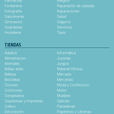
Farmacias
Religión
Fontaneria
Reparación de calzado
Fotografia
Reparaciones
Gasolineras
Salud
Gimnasios
Seguros
Guarderías
Servicios
Hosteleria
Taxis
TIENDAS
Adultos
Informática
Alimentacion
Joyerias
Animales
Juegos
Bellas artes
Material Oficina
Belleza
Mercado
Bicicletas
Mercerías
Cocinas
Moda y Confeccion
Colchones
Motor
Congelados
Muebles
Copisterias y Imprentas
Opticas
Cultivo
Panaderias
Decoración
Papelerias y Librerias