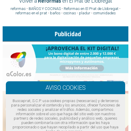
Volver a
Reformas
en El Prat de Llobregat
reformas
-
BAÑOS Y COCINAS
-
Reformas en El Prat de Llobregat
-
reformas en el prat
-
baños
-
cocinas
-
pladur
-
comunidades
Publicidad
Buscaprat, S.C.P. usa cookies propias (necesarias) y de terceros
para personalizar el contenido y los anuncios, ofrecer funciones de
redes sociales y analizar el tráfico. Además, compartimos
información sobre el uso que haga del sitio web con nuestros
partners de redes sociales, publicidad y análisis web, quienes
pueden combinarla con otra información que les haya
proporcionado o que hayan recopilado a partir del uso que haya