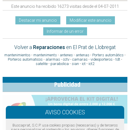
Este anuncio ha recibido 16273 visitas desde el 04-07-2011
Destacar mi anuncio
Modificar este anuncio
Informar de un error
Volver a
Reparaciones
en El Prat de Llobregat
mantenimientos
-
manteniments
-
antenes
-
antenas
-
Porters automàtics
-
Porteros automaticos
-
alarmas
-
cctv
-
camaras
-
videoporteros
-
tdt
-
satelite
-
parabolica
-
sian
-
ict
-
ict2
Publicidad
Buscaprat, S.C.P. usa cookies propias (necesarias) y de terceros
para personalizar el contenido y los anuncios, ofrecer funciones de