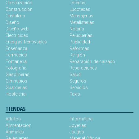
Climatización
Loterias
Construcción
Ludotecas
Cristaleria
Mensajerias
Diseño
Metalisterías
Diseño web
Notaría
Electricidad
Peluquerías
Energías Renovables
Publicidad
Enseñanza
Reformas
Farmacias
Religión
Fontaneria
Reparación de calzado
Fotografia
Reparaciones
Gasolineras
Salud
Gimnasios
Seguros
Guarderías
Servicios
Hosteleria
Taxis
TIENDAS
Adultos
Informática
Alimentacion
Joyerias
Animales
Juegos
Bellas artes
Material Oficina