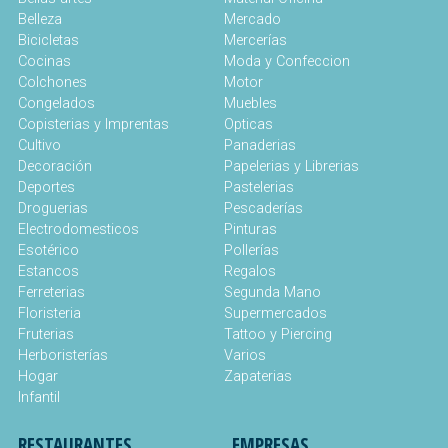
Belleza
Mercado
Bicicletas
Mercerías
Cocinas
Moda y Confeccion
Colchones
Motor
Congelados
Muebles
Copisterias y Imprentas
Opticas
Cultivo
Panaderias
Decoración
Papelerias y Librerias
Deportes
Pastelerias
Droguerias
Pescaderías
Electrodomesticos
Pinturas
Esotérico
Pollerías
Estancos
Regalos
Ferreterias
Segunda Mano
Floristeria
Supermercados
Fruterias
Tattoo y Piercing
Herboristerías
Varios
Hogar
Zapaterias
Infantil
RESTAURANTES
EMPRESAS