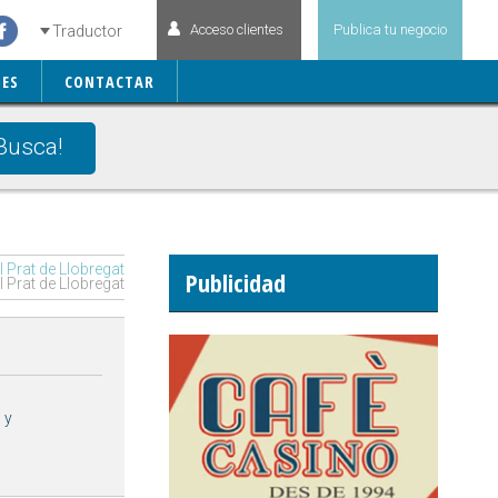
Acceso clientes
Publica tu negocio
Traductor
ES
CONTACTAR
Busca!
l Prat de Llobregat
Publicidad
 Prat de Llobregat
 y