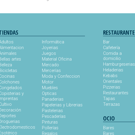
TIENDAS
RESTAURANTE
Adultos
Informática
Bar
Alimentacion
Joyerias
Cafetería
Animales
Juegos
Comida a
domicilio
Bellas artes
Material Oficina
Hamburgeseria
Belleza
Mercado
Heladerias
Bicicletas
Mercerías
Kebabs
Cocinas
Moda y Confeccion
Orientales
Colchones
Motor
Pizzerias
Congelados
Muebles
Restaurantes
Copisterias y
Opticas
Imprentas
Tapas
Panaderias
Cultivo
Terrazas
Papelerias y Librerias
Decoración
Pastelerias
Deportes
Pescaderías
OCIO
Droguerias
Pinturas
Electrodomesticos
Pollerías
Bares
Esotérico
Regalos
Bares