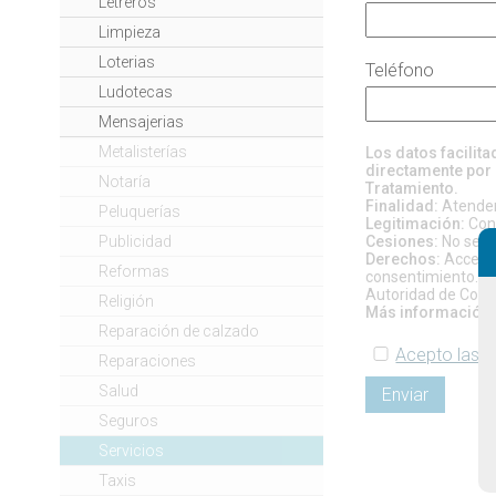
Letreros
Limpieza
Loterias
Teléfono
Ludotecas
Mensajerias
Metalisterías
Los datos facilit
directamente por 
Notaría
Tratamiento.
Finalidad:
Atender 
Peluquerías
Legitimación:
Cons
Publicidad
Cesiones:
No se pr
Derechos:
Acceso, 
Reformas
consentimiento. Si
Autoridad de Contr
Religión
Más información:
Reparación de calzado
Acepto las c
Reparaciones
Salud
Enviar
Seguros
Servicios
Taxis