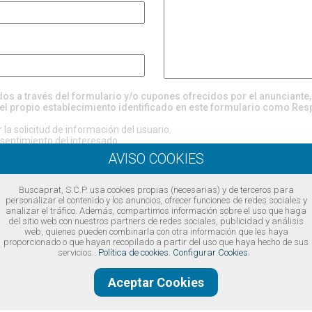
ados a través del formulario y/o cupones ofrecidos por el anunciante
el propio establecimiento identificado en este formulario como Res
la solicitud de información del usuario.
entimiento del interesado.
evén cesiones, excepto por obligación legal o requerimiento judicial.
rectificación, supresión, oposición, limitación, portabilidad, revocación 
 considera que el tratamiento de sus datos no se ajusta a la normativa, 
ol (
www.aepd.es
)
Buscaprat, S.C.P. usa cookies propias (necesarias) y de terceros para
https://www.buscaprat.com/avisos-legales/privacidad/ia49747
personalizar el contenido y los anuncios, ofrecer funciones de redes sociales y
analizar el tráfico. Además, compartimos información sobre el uso que haga
del sitio web con nuestros partners de redes sociales, publicidad y análisis
ondiciones legales
web, quienes pueden combinarla con otra información que les haya
proporcionado o que hayan recopilado a partir del uso que haya hecho de sus
servicios..
Política de cookies.
Configurar Cookies.
Aceptar Cookies