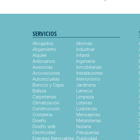
SERVICIOS
Abogados
Idiomas
Alojamiento
Industrial
Alquiler
Infantil
Anticuarios
Ingeniería
Asesorias
Inmobiliarias
Asociaciones
Instalaciones
Autoescuelas
Interiorismo
Bancos y Cajas
Jardineria
Belleza
Letreros
Carpinterias
Limpieza
Climatización
Loterias
Construcción
Ludotecas
Cristaleria
Mensajerias
Diseño
Metalisterías
Diseño web
Notaría
Electricidad
Peluquerías
Energías Renovables
Publicidad