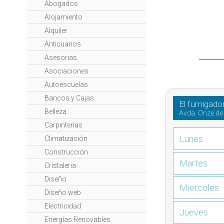
Abogados
Alojamiento
Alquiler
Anticuarios
Asesorias
Asociaciones
Autoescuelas
Bancos y Cajas
El fumigado
Belleza
Avda. Onze de
Carpinterias
Lunes
Climatización
Construcción
Martes
Cristaleria
Diseño
Miercoles
Diseño web
Electricidad
Jueves
Energías Renovables