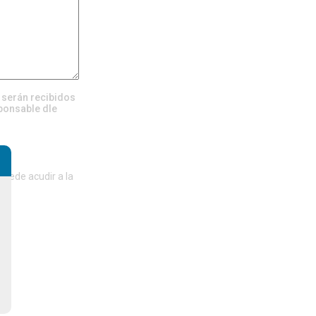
, serán recibidos
ponsable dle
del
puede acudir a la