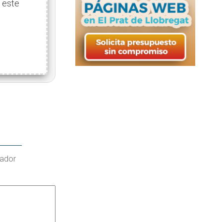
 este
gador