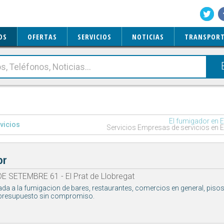
OS
OFERTAS
SERVICIOS
NOTICIAS
TRANSPORT
El fumigador en E
vicios
Servicios Empresas de servicios en El
or
E SETEMBRE 61 - El Prat de Llobregat
a a la fumigacion de bares, restaurantes, comercios en general, pisos
presupuesto sin compromiso.