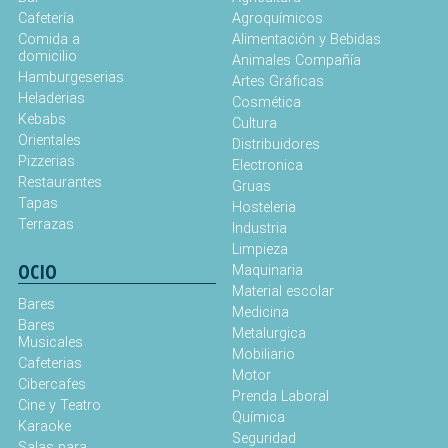
Cafetería
Agroquímicos
Comida a
Alimentación y Bebidas
domicilio
Animales Compañía
Hamburgeserias
Artes Gráficas
Heladerias
Cosmética
Kebabs
Cultura
Orientales
Distribuidores
Pizzerias
Electronica
Restaurantes
Gruas
Tapas
Hosteleria
Terrazas
Industria
Limpieza
OCIO
Maquinaria
Material escolar
Bares
Medicina
Bares
Metalurgica
Musicales
Mobiliario
Cafeterias
Motor
Cibercafes
Prenda Laboral
Cine y Teatro
Química
Karaoke
Seguridad
Salas para