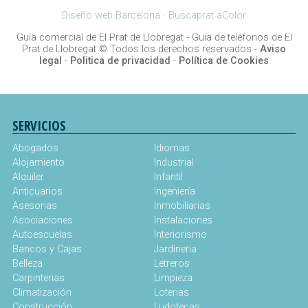
Diseño web Barcelona
·
Buscaprat aColor
Guía comercial de El Prat de Llobregat -
Guía de teléfonos de El
Prat de Llobregat
© Todos los derechos reservados -
Aviso
legal
-
Politica de privacidad
-
Política de Cookies
SERVICIOS
Abogados
Idiomas
Alojamiento
Industrial
Alquiler
Infantil
Anticuarios
Ingeniería
Asesorias
Inmobiliarias
Asociaciones
Instalaciones
Autoescuelas
Interiorismo
Bancos y Cajas
Jardineria
Belleza
Letreros
Carpinterias
Limpieza
Climatización
Loterias
Construcción
Ludotecas