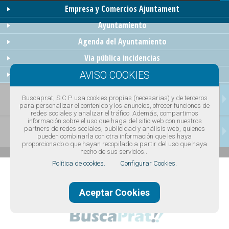
Empresa y Comercios Ajuntament
Ayuntamiento
Agenda del Ayuntamiento
Via pública incidencias
El Prat Digital
TRANSPORTES
Buscaprat, S.C.P. usa cookies propias (necesarias) y de terceros
para personalizar el contenido y los anuncios, ofrecer funciones de
redes sociales y analizar el tráfico. Además, compartimos
información sobre el uso que haga del sitio web con nuestros
CONTACTAR
partners de redes sociales, publicidad y análisis web, quienes
pueden combinarla con otra información que les haya
proporcionado o que hayan recopilado a partir del uso que haya
hecho de sus servicios..
Política de cookies.
Configurar Cookies.
Aceptar Cookies