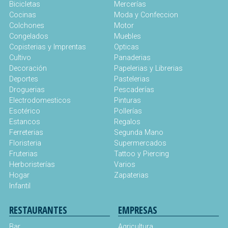
Bicicletas
Mercerías
Cocinas
Moda y Confeccion
Colchones
Motor
Congelados
Muebles
Copisterias y Imprentas
Opticas
Cultivo
Panaderias
Decoración
Papelerias y Librerias
Deportes
Pastelerias
Droguerias
Pescaderías
Electrodomesticos
Pinturas
Esotérico
Pollerías
Estancos
Regalos
Ferreterias
Segunda Mano
Floristeria
Supermercados
Fruterias
Tattoo y Piercing
Herboristerías
Varios
Hogar
Zapaterias
Infantil
RESTAURANTES
EMPRESAS
Bar
Agricultura