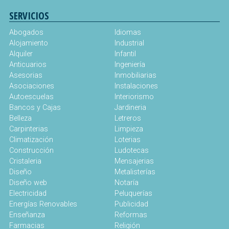
SERVICIOS
Abogados
Idiomas
Alojamiento
Industrial
Alquiler
Infantil
Anticuarios
Ingeniería
Asesorias
Inmobiliarias
Asociaciones
Instalaciones
Autoescuelas
Interiorismo
Bancos y Cajas
Jardineria
Belleza
Letreros
Carpinterias
Limpieza
Climatización
Loterias
Construcción
Ludotecas
Cristaleria
Mensajerias
Diseño
Metalisterías
Diseño web
Notaría
Electricidad
Peluquerías
Energías Renovables
Publicidad
Enseñanza
Reformas
Farmacias
Religión