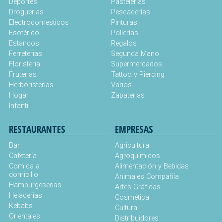
Deportes
Pastelerias
Droguerias
Pescaderías
Electrodomesticos
Pinturas
Esotérico
Pollerías
Estancos
Regalos
Ferreterias
Segunda Mano
Floristeria
Supermercados
Fruterias
Tattoo y Piercing
Herboristerías
Varios
Hogar
Zapaterias
Infantil
RESTAURANTES
EMPRESAS
Bar
Agricultura
Cafetería
Agroquímicos
Comida a
Alimentación y Bebidas
domicilio
Animales Compañía
Hamburgeserias
Artes Gráficas
Heladerias
Cosmética
Kebabs
Cultura
Orientales
Distribuidores