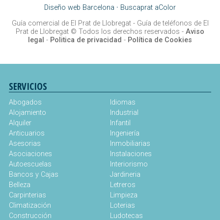
Diseño web Barcelona
·
Buscaprat aColor
Guía comercial de El Prat de Llobregat -
Guía de teléfonos de El
Prat de Llobregat
© Todos los derechos reservados -
Aviso
legal
-
Politica de privacidad
-
Política de Cookies
SERVICIOS
Abogados
Idiomas
Alojamiento
Industrial
Alquiler
Infantil
Anticuarios
Ingeniería
Asesorias
Inmobiliarias
Asociaciones
Instalaciones
Autoescuelas
Interiorismo
Bancos y Cajas
Jardineria
Belleza
Letreros
Carpinterias
Limpieza
Climatización
Loterias
Construcción
Ludotecas