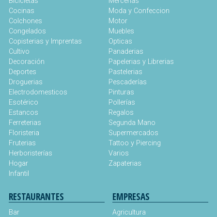
Bicicletas
Mercerías
Cocinas
Moda y Confeccion
Colchones
Motor
Congelados
Muebles
Copisterias y Imprentas
Opticas
Cultivo
Panaderias
Decoración
Papelerias y Librerias
Deportes
Pastelerias
Droguerias
Pescaderías
Electrodomesticos
Pinturas
Esotérico
Pollerías
Estancos
Regalos
Ferreterias
Segunda Mano
Floristeria
Supermercados
Fruterias
Tattoo y Piercing
Herboristerías
Varios
Hogar
Zapaterias
Infantil
RESTAURANTES
EMPRESAS
Bar
Agricultura