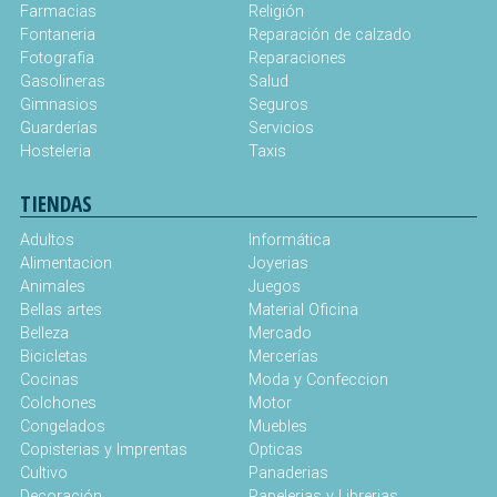
Farmacias
Religión
Fontaneria
Reparación de calzado
Fotografia
Reparaciones
Gasolineras
Salud
Gimnasios
Seguros
Guarderías
Servicios
Hosteleria
Taxis
TIENDAS
Adultos
Informática
Alimentacion
Joyerias
Animales
Juegos
Bellas artes
Material Oficina
Belleza
Mercado
Bicicletas
Mercerías
Cocinas
Moda y Confeccion
Colchones
Motor
Congelados
Muebles
Copisterias y Imprentas
Opticas
Cultivo
Panaderias
Decoración
Papelerias y Librerias