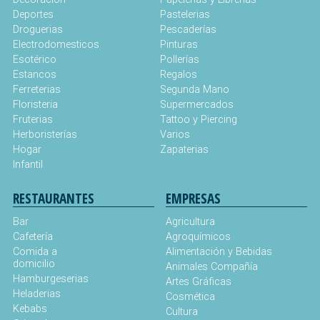
Deportes
Pastelerias
Droguerias
Pescaderías
Electrodomesticos
Pinturas
Esotérico
Pollerías
Estancos
Regalos
Ferreterias
Segunda Mano
Floristeria
Supermercados
Fruterias
Tattoo y Piercing
Herboristerías
Varios
Hogar
Zapaterias
Infantil
RESTAURANTES
EMPRESAS
Bar
Agricultura
Cafetería
Agroquímicos
Comida a
Alimentación y Bebidas
domicilio
Animales Compañía
Hamburgeserias
Artes Gráficas
Heladerias
Cosmética
Kebabs
Cultura