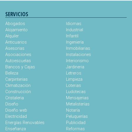
SERVICIOS
Abogados
Idiomas
Alojamiento
Industrial
Alquiler
Infantil
Anticuarios
Ingeniería
Asesorias
Inmobiliarias
Asociaciones
Instalaciones
Autoescuelas
Interiorismo
Bancos y Cajas
Jardineria
Belleza
Letreros
Carpinterias
Limpieza
Climatización
Loterias
Construcción
Ludotecas
Cristaleria
Mensajerias
Diseño
Metalisterías
Diseño web
Notaría
Electricidad
Peluquerías
Energías Renovables
Publicidad
Enseñanza
Reformas