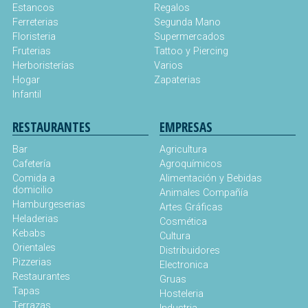
Estancos
Regalos
Ferreterias
Segunda Mano
Floristeria
Supermercados
Fruterias
Tattoo y Piercing
Herboristerías
Varios
Hogar
Zapaterias
Infantil
RESTAURANTES
EMPRESAS
Bar
Agricultura
Cafetería
Agroquímicos
Comida a
Alimentación y Bebidas
domicilio
Animales Compañía
Hamburgeserias
Artes Gráficas
Heladerias
Cosmética
Kebabs
Cultura
Orientales
Distribuidores
Pizzerias
Electronica
Restaurantes
Gruas
Tapas
Hosteleria
Terrazas