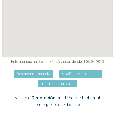
Este anuncio ha recibido 6475 visitas desde el 05-04-2013
Destacar mi anuncio
Modificar este anuncio
Informar de un error
Volver a
Decoración
en El Prat de Llobregat
alterra
-
pavimentos
-
decoración