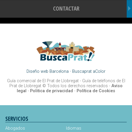
CONTACTAR
Diseño web Barcelona
·
Buscaprat aColor
Guía comercial de El Prat de Llobregat -
Guía de teléfonos de El
Prat de Llobregat
© Todos los derechos reservados -
Aviso
legal
-
Politica de privacidad
-
Política de Cookies
SERVICIOS
Abogados
Idiomas