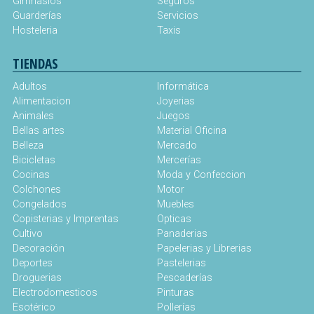
Gimnasios
Seguros
Guarderías
Servicios
Hosteleria
Taxis
TIENDAS
Adultos
Informática
Alimentacion
Joyerias
Animales
Juegos
Bellas artes
Material Oficina
Belleza
Mercado
Bicicletas
Mercerías
Cocinas
Moda y Confeccion
Colchones
Motor
Congelados
Muebles
Copisterias y Imprentas
Opticas
Cultivo
Panaderias
Decoración
Papelerias y Librerias
Deportes
Pastelerias
Droguerias
Pescaderías
Electrodomesticos
Pinturas
Esotérico
Pollerías