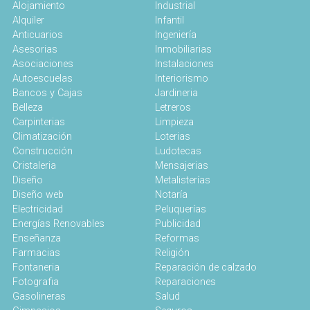
Alojamiento
Industrial
Alquiler
Infantil
Anticuarios
Ingeniería
Asesorias
Inmobiliarias
Asociaciones
Instalaciones
Autoescuelas
Interiorismo
Bancos y Cajas
Jardineria
Belleza
Letreros
Carpinterias
Limpieza
Climatización
Loterias
Construcción
Ludotecas
Cristaleria
Mensajerias
Diseño
Metalisterías
Diseño web
Notaría
Electricidad
Peluquerías
Energías Renovables
Publicidad
Enseñanza
Reformas
Farmacias
Religión
Fontaneria
Reparación de calzado
Fotografia
Reparaciones
Gasolineras
Salud