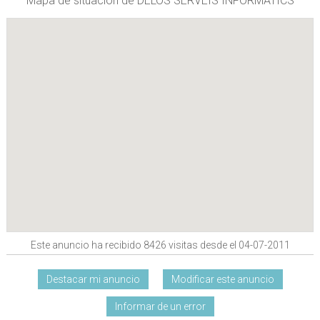
Mapa de situación de DELOS SERVEIS INFORMÀTICS
Este anuncio ha recibido 8426 visitas desde el 04-07-2011
Destacar mi anuncio
Modificar este anuncio
Informar de un error