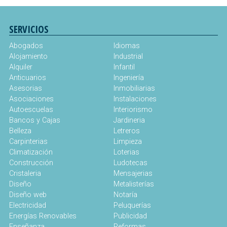
SERVICIOS
Abogados
Idiomas
Alojamiento
Industrial
Alquiler
Infantil
Anticuarios
Ingeniería
Asesorias
Inmobiliarias
Asociaciones
Instalaciones
Autoescuelas
Interiorismo
Bancos y Cajas
Jardineria
Belleza
Letreros
Carpinterias
Limpieza
Climatización
Loterias
Construcción
Ludotecas
Cristaleria
Mensajerias
Diseño
Metalisterías
Diseño web
Notaría
Electricidad
Peluquerías
Energías Renovables
Publicidad
Enseñanza
Reformas