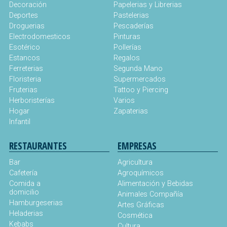
Decoración
Papelerias y Librerias
Deportes
Pastelerias
Droguerias
Pescaderías
Electrodomesticos
Pinturas
Esotérico
Pollerías
Estancos
Regalos
Ferreterias
Segunda Mano
Floristeria
Supermercados
Fruterias
Tattoo y Piercing
Herboristerías
Varios
Hogar
Zapaterias
Infantil
RESTAURANTES
EMPRESAS
Bar
Agricultura
Cafetería
Agroquímicos
Comida a
Alimentación y Bebidas
domicilio
Animales Compañía
Hamburgeserias
Artes Gráficas
Heladerias
Cosmética
Kebabs
Cultura