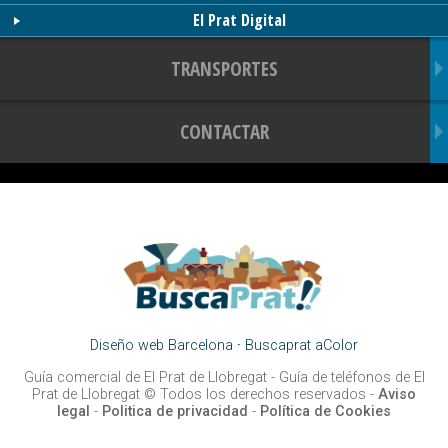
El Prat Digital
TRANSPORTES
CONTACTAR
Diseño web Barcelona
·
Buscaprat aColor
Guía comercial de El Prat de Llobregat -
Guía de teléfonos de El
Prat de Llobregat
© Todos los derechos reservados -
Aviso
legal
-
Politica de privacidad
-
Política de Cookies