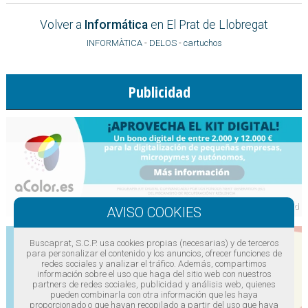
Volver a
Informática
en El Prat de Llobregat
INFORMÀTICA
-
DELOS
-
cartuchos
Publicidad
Buscaprat, S.C.P. usa cookies propias (necesarias) y de terceros
para personalizar el contenido y los anuncios, ofrecer funciones de
redes sociales y analizar el tráfico. Además, compartimos
información sobre el uso que haga del sitio web con nuestros
partners de redes sociales, publicidad y análisis web, quienes
pueden combinarla con otra información que les haya
proporcionado o que hayan recopilado a partir del uso que haya