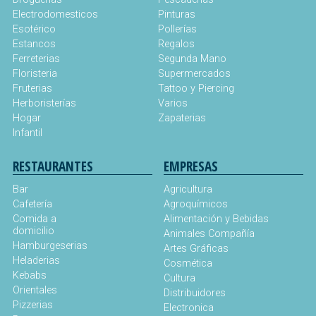
Electrodomesticos
Pinturas
Esotérico
Pollerías
Estancos
Regalos
Ferreterias
Segunda Mano
Floristeria
Supermercados
Fruterias
Tattoo y Piercing
Herboristerías
Varios
Hogar
Zapaterias
Infantil
RESTAURANTES
EMPRESAS
Bar
Agricultura
Cafetería
Agroquímicos
Comida a
Alimentación y Bebidas
domicilio
Animales Compañía
Hamburgeserias
Artes Gráficas
Heladerias
Cosmética
Kebabs
Cultura
Orientales
Distribuidores
Pizzerias
Electronica