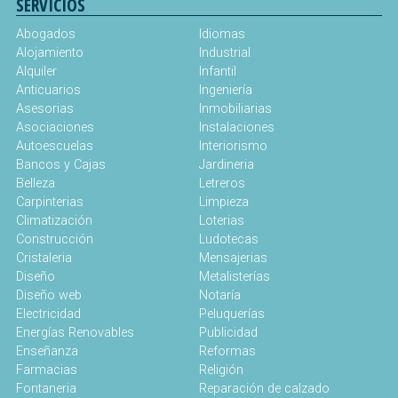
SERVICIOS
Abogados
Idiomas
Alojamiento
Industrial
Alquiler
Infantil
Anticuarios
Ingeniería
Asesorias
Inmobiliarias
Asociaciones
Instalaciones
Autoescuelas
Interiorismo
Bancos y Cajas
Jardineria
Belleza
Letreros
Carpinterias
Limpieza
Climatización
Loterias
Construcción
Ludotecas
Cristaleria
Mensajerias
Diseño
Metalisterías
Diseño web
Notaría
Electricidad
Peluquerías
Energías Renovables
Publicidad
Enseñanza
Reformas
Farmacias
Religión
Fontaneria
Reparación de calzado