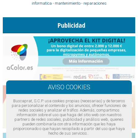
informatica
-
mantenimiento
-
reparaciones
Publicidad
Buscaprat, S.C.P. usa cookies propias (necesarias) y de terceros
para personalizar el contenido y los anuncios, ofrecer funciones de
redes sociales y analizar el tráfico. Además, compartimos
información sobre el uso que haga del sitio web con nuestros
partners de redes sociales, publicidad y análisis web, quienes
pueden combinarla con otra información que les haya
proporcionado o que hayan recopilado a partir del uso que haya
hecho de sus servicios..