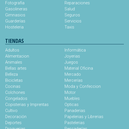
Fotografia
Reparaciones
Gasolineras
Salud
Gimnasios
Seguros
Guarderías
Servicios
Hosteleria
Taxis
TIENDAS
Adultos
Informática
Alimentacion
Joyerias
Animales
Juegos
Bellas artes
Material Oficina
Belleza
Mercado
Bicicletas
Mercerías
Cocinas
Moda y Confeccion
Colchones
Motor
Congelados
Muebles
Copisterias y Imprentas
Opticas
Cultivo
Panaderias
Decoración
Papelerias y Librerias
Deportes
Pastelerias
Droguerias
Pescaderías