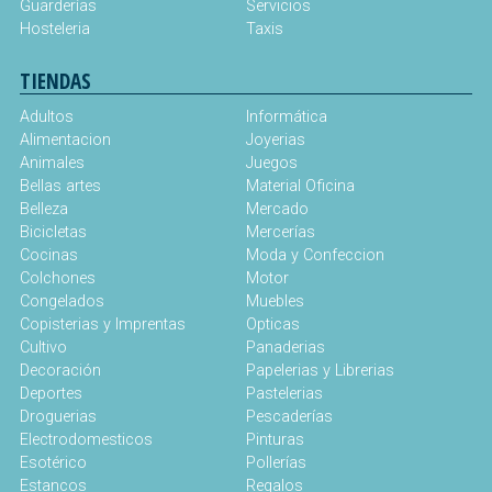
Guarderías
Servicios
Hosteleria
Taxis
TIENDAS
Adultos
Informática
Alimentacion
Joyerias
Animales
Juegos
Bellas artes
Material Oficina
Belleza
Mercado
Bicicletas
Mercerías
Cocinas
Moda y Confeccion
Colchones
Motor
Congelados
Muebles
Copisterias y Imprentas
Opticas
Cultivo
Panaderias
Decoración
Papelerias y Librerias
Deportes
Pastelerias
Droguerias
Pescaderías
Electrodomesticos
Pinturas
Esotérico
Pollerías
Estancos
Regalos