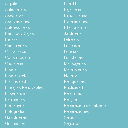
Alquiler
Infantil
Anticuarios
Ingeniería
Asesorias
Inmobiliarias
Asociaciones
Instalaciones
Autoescuelas
Interiorismo
Bancos y Cajas
Jardineria
Belleza
Letreros
Carpinterias
Limpieza
Climatización
Loterias
Construcción
Ludotecas
Cristaleria
Mensajerias
Diseño
Metalisterías
Diseño web
Notaría
Electricidad
Peluquerías
Energías Renovables
Publicidad
Enseñanza
Reformas
Farmacias
Religión
Fontaneria
Reparación de calzado
Fotografia
Reparaciones
Gasolineras
Salud
Gimnasios
Seguros