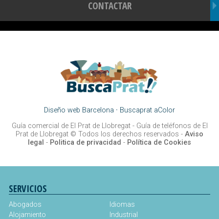
CONTACTAR
Diseño web Barcelona
·
Buscaprat aColor
Guía comercial de El Prat de Llobregat -
Guía de teléfonos de El
Prat de Llobregat
© Todos los derechos reservados -
Aviso
legal
-
Politica de privacidad
-
Política de Cookies
SERVICIOS
Abogados
Idiomas
Alojamiento
Industrial