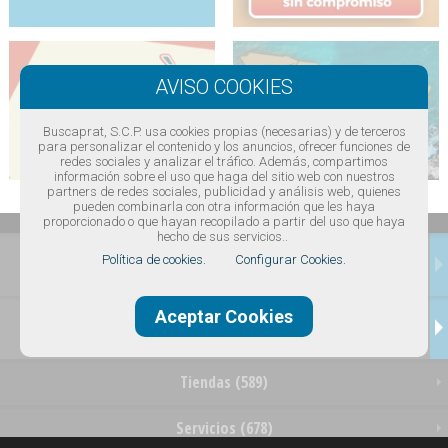
Buscaprat, S.C.P. usa cookies propias (necesarias) y de terceros
para personalizar el contenido y los anuncios, ofrecer funciones de
redes sociales y analizar el tráfico. Además, compartimos
información sobre el uso que haga del sitio web con nuestros
partners de redes sociales, publicidad y análisis web, quienes
pueden combinarla con otra información que les haya
proporcionado o que hayan recopilado a partir del uso que haya
hecho de sus servicios..
INICIO
Política de cookies.
Configurar Cookies.
Aceptar Cookies
NEGOCIOS
Tiendas (589)
Servicios (678)