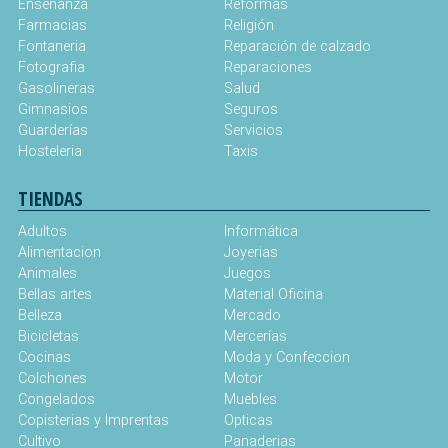
Enseñanza
Reformas
Farmacias
Religión
Fontaneria
Reparación de calzado
Fotografia
Reparaciones
Gasolineras
Salud
Gimnasios
Seguros
Guarderías
Servicios
Hosteleria
Taxis
TIENDAS
Adultos
Informática
Alimentacion
Joyerias
Animales
Juegos
Bellas artes
Material Oficina
Belleza
Mercado
Bicicletas
Mercerías
Cocinas
Moda y Confeccion
Colchones
Motor
Congelados
Muebles
Copisterias y Imprentas
Opticas
Cultivo
Panaderias