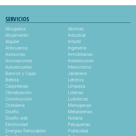
SERVICIOS
Abogados
Idiomas
Alojamiento
Industrial
Alquiler
Infantil
Anticuarios
Ingeniería
Asesorias
Inmobiliarias
Asociaciones
Instalaciones
Autoescuelas
Interiorismo
Bancos y Cajas
Jardineria
Belleza
Letreros
Carpinterias
Limpieza
Climatización
Loterias
Construcción
Ludotecas
Cristaleria
Mensajerias
Diseño
Metalisterías
Diseño web
Notaría
Electricidad
Peluquerías
Energías Renovables
Publicidad