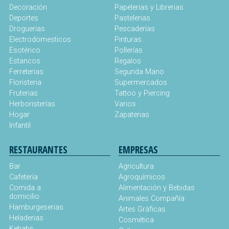
Decoración
Papelerias y Librerias
Deportes
Pastelerias
Droguerias
Pescaderías
Electrodomesticos
Pinturas
Esotérico
Pollerías
Estancos
Regalos
Ferreterias
Segunda Mano
Floristeria
Supermercados
Fruterias
Tattoo y Piercing
Herboristerías
Varios
Hogar
Zapaterias
Infantil
RESTAURANTES
EMPRESAS
Bar
Agricultura
Cafetería
Agroquímicos
Comida a
Alimentación y Bebidas
domicilio
Animales Compañía
Hamburgeserias
Artes Gráficas
Heladerias
Cosmética
Kebabs