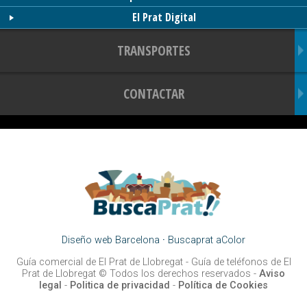
El Prat Digital
TRANSPORTES
CONTACTAR
Diseño web Barcelona
·
Buscaprat aColor
Guía comercial de El Prat de Llobregat -
Guía de teléfonos de El
Prat de Llobregat
© Todos los derechos reservados -
Aviso
legal
-
Politica de privacidad
-
Política de Cookies