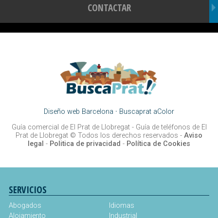
CONTACTAR
Diseño web Barcelona
·
Buscaprat aColor
Guía comercial de El Prat de Llobregat -
Guía de teléfonos de El
Prat de Llobregat
© Todos los derechos reservados -
Aviso
legal
-
Politica de privacidad
-
Política de Cookies
SERVICIOS
Abogados
Idiomas
Alojamiento
Industrial