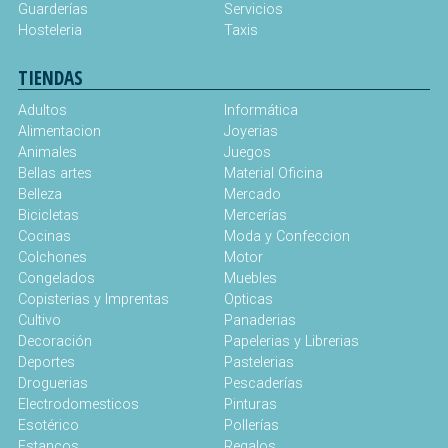
Guarderías
Servicios
Hosteleria
Taxis
TIENDAS
Adultos
Informática
Alimentacion
Joyerias
Animales
Juegos
Bellas artes
Material Oficina
Belleza
Mercado
Bicicletas
Mercerías
Cocinas
Moda y Confeccion
Colchones
Motor
Congelados
Muebles
Copisterias y Imprentas
Opticas
Cultivo
Panaderias
Decoración
Papelerias y Librerias
Deportes
Pastelerias
Droguerias
Pescaderías
Electrodomesticos
Pinturas
Esotérico
Pollerías
Estancos
Regalos