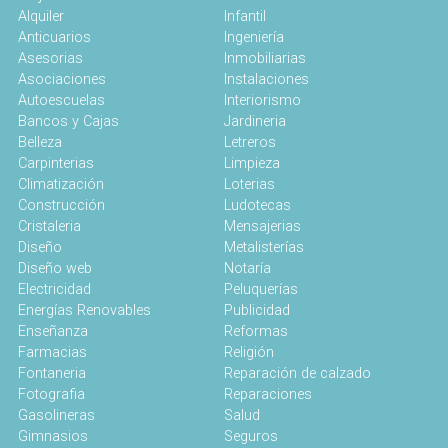
Alquiler
Infantil
Anticuarios
Ingeniería
Asesorias
Inmobiliarias
Asociaciones
Instalaciones
Autoescuelas
Interiorismo
Bancos y Cajas
Jardineria
Belleza
Letreros
Carpinterias
Limpieza
Climatización
Loterias
Construcción
Ludotecas
Cristaleria
Mensajerias
Diseño
Metalisterías
Diseño web
Notaría
Electricidad
Peluquerías
Energías Renovables
Publicidad
Enseñanza
Reformas
Farmacias
Religión
Fontaneria
Reparación de calzado
Fotografia
Reparaciones
Gasolineras
Salud
Gimnasios
Seguros