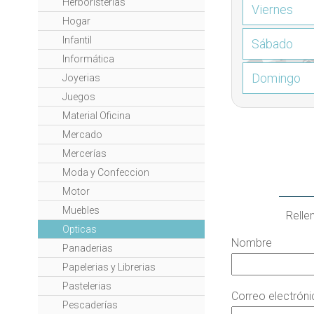
Herboristerías
Viernes
Hogar
Infantil
Sábado
Informática
Domingo
Joyerias
Juegos
Material Oficina
Mercado
Mercerías
Moda y Confeccion
Motor
Muebles
Relle
Opticas
Nombre
Panaderias
Papelerias y Librerias
Pastelerias
Correo electrón
Pescaderías