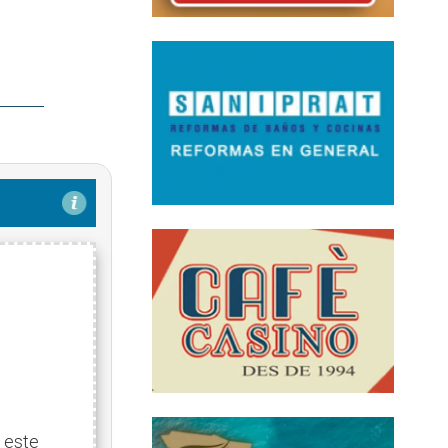
!
 este