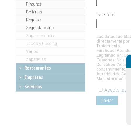
Pinturas
Pollerías
Teléfono
Regalos
Segunda Mano
Supermercados
Los datos facilit
directamente por 
Tattoo y Piercing
Tratamiento.
Finalidad:
Atender 
Varios
Legitimación:
Cons
Zapaterias
Cesiones:
No se pr
Derechos:
Acceso, 
Restaurantes
consentimiento. Si
Autoridad de Contr
Empresas
Más información:
Servicios
Acepto las c
Enviar