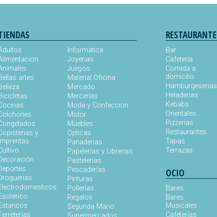
TIENDAS
RESTAURANTE
Adultos
Informática
Bar
Alimentacion
Joyerias
Cafetería
Animales
Juegos
Comida a
domicilio
Bellas artes
Material Oficina
Hamburgeseria
Belleza
Mercado
Heladerias
Bicicletas
Mercerías
Kebabs
Cocinas
Moda y Confeccion
Orientales
Colchones
Motor
Pizzerias
Congelados
Muebles
Restaurantes
Copisterias y
Opticas
Imprentas
Tapas
Panaderias
Cultivo
Terrazas
Papelerias y Librerias
Decoración
Pastelerias
Deportes
Pescaderías
OCIO
Droguerias
Pinturas
Electrodomesticos
Pollerías
Bares
Esotérico
Regalos
Bares
Estancos
Musicales
Segunda Mano
Ferreterias
Cafeterias
Supermercados