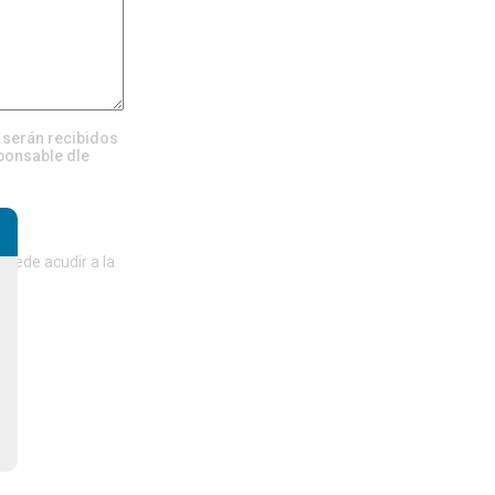
, serán recibidos
ponsable dle
del
puede acudir a la