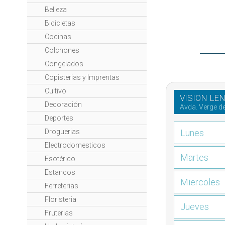
Belleza
Bicicletas
Cocinas
Colchones
Congelados
Copisterias y Imprentas
Cultivo
VISION LE
Decoración
Avda. Verge d
Deportes
Droguerias
Lunes
Electrodomesticos
Martes
Esotérico
Estancos
Miercoles
Ferreterias
Floristeria
Jueves
Fruterias