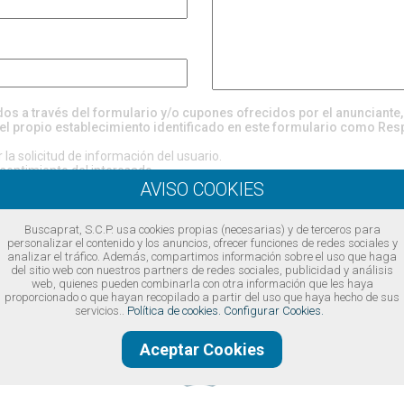
ados a través del formulario y/o cupones ofrecidos por el anunciante
el propio establecimiento identificado en este formulario como Res
la solicitud de información del usuario.
entimiento del interesado.
evén cesiones, excepto por obligación legal o requerimiento judicial.
rectificación, supresión, oposición, limitación, portabilidad, revocación 
 considera que el tratamiento de sus datos no se ajusta a la normativa, 
ol (
www.aepd.es
)
Buscaprat, S.C.P. usa cookies propias (necesarias) y de terceros para
https://www.buscaprat.com/avisos-legales/privacidad/ia49747
personalizar el contenido y los anuncios, ofrecer funciones de redes sociales y
analizar el tráfico. Además, compartimos información sobre el uso que haga
del sitio web con nuestros partners de redes sociales, publicidad y análisis
ondiciones legales
web, quienes pueden combinarla con otra información que les haya
proporcionado o que hayan recopilado a partir del uso que haya hecho de sus
servicios..
Política de cookies.
Configurar Cookies.
Aceptar Cookies