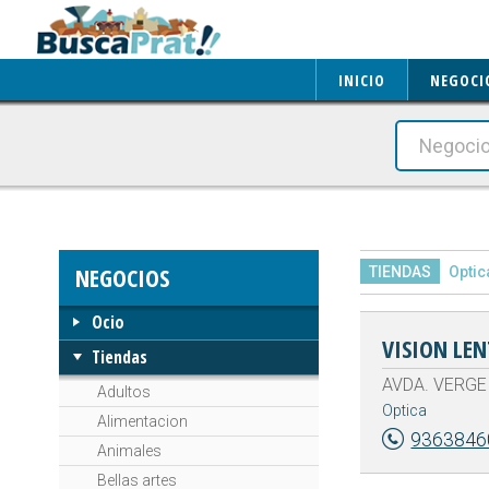
INICIO
NEGOCI
NEGOCIOS
TIENDAS
Optic
Ocio
VISION LEN
Tiendas
AVDA. VERGE 
Adultos
Optica
Alimentacion
9363846
Animales
Bellas artes