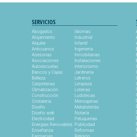
SERVICIOS
Abogados
Idiomas
Alojamiento
Industrial
Alquiler
Infantil
Anticuarios
Ingeniería
Asesorias
Inmobiliarias
Asociaciones
Instalaciones
Autoescuelas
Interiorismo
Bancos y Cajas
Jardineria
Belleza
Letreros
Carpinterias
Limpieza
Climatización
Loterias
Construcción
Ludotecas
Cristaleria
Mensajerias
Diseño
Metalisterías
Diseño web
Notaría
Electricidad
Peluquerías
Energías Renovables
Publicidad
Enseñanza
Reformas
Farmacias
Religión