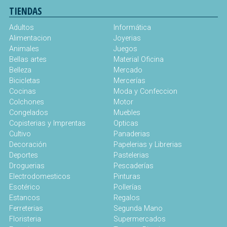
TIENDAS
Adultos
Informática
Alimentacion
Joyerias
Animales
Juegos
Bellas artes
Material Oficina
Belleza
Mercado
Bicicletas
Mercerías
Cocinas
Moda y Confeccion
Colchones
Motor
Congelados
Muebles
Copisterias y Imprentas
Opticas
Cultivo
Panaderias
Decoración
Papelerias y Librerias
Deportes
Pastelerias
Droguerias
Pescaderías
Electrodomesticos
Pinturas
Esotérico
Pollerías
Estancos
Regalos
Ferreterias
Segunda Mano
Floristeria
Supermercados