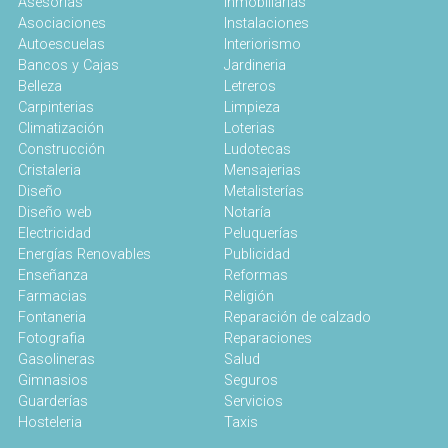
Asesorias
Inmobiliarias
Asociaciones
Instalaciones
Autoescuelas
Interiorismo
Bancos y Cajas
Jardineria
Belleza
Letreros
Carpinterias
Limpieza
Climatización
Loterias
Construcción
Ludotecas
Cristaleria
Mensajerias
Diseño
Metalisterías
Diseño web
Notaría
Electricidad
Peluquerías
Energías Renovables
Publicidad
Enseñanza
Reformas
Farmacias
Religión
Fontaneria
Reparación de calzado
Fotografia
Reparaciones
Gasolineras
Salud
Gimnasios
Seguros
Guarderías
Servicios
Hosteleria
Taxis