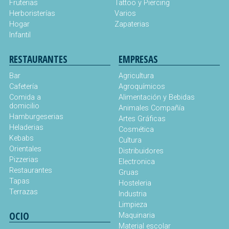
Fruterias
Tattoo y Piercing
Herboristerías
Varios
Hogar
Zapaterias
Infantil
RESTAURANTES
EMPRESAS
Bar
Agricultura
Cafetería
Agroquímicos
Comida a
Alimentación y Bebidas
domicilio
Animales Compañía
Hamburgeserias
Artes Gráficas
Heladerias
Cosmética
Kebabs
Cultura
Orientales
Distribuidores
Pizzerias
Electronica
Restaurantes
Gruas
Tapas
Hosteleria
Terrazas
Industria
Limpieza
OCIO
Maquinaria
Material escolar