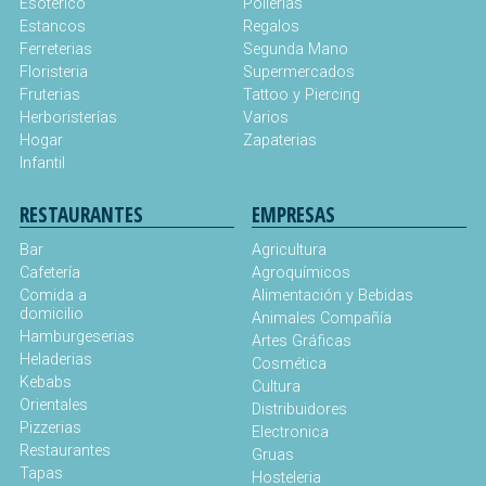
Esotérico
Pollerías
Estancos
Regalos
Ferreterias
Segunda Mano
Floristeria
Supermercados
Fruterias
Tattoo y Piercing
Herboristerías
Varios
Hogar
Zapaterias
Infantil
RESTAURANTES
EMPRESAS
Bar
Agricultura
Cafetería
Agroquímicos
Comida a
Alimentación y Bebidas
domicilio
Animales Compañía
Hamburgeserias
Artes Gráficas
Heladerias
Cosmética
Kebabs
Cultura
Orientales
Distribuidores
Pizzerias
Electronica
Restaurantes
Gruas
Tapas
Hosteleria