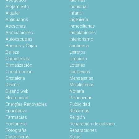
Abogados
Idiomas
Alojamiento
Industrial
Alquiler
Infantil
Anticuarios
Ingeniería
Asesorias
Inmobiliarias
Asociaciones
Instalaciones
Autoescuelas
Interiorismo
Bancos y Cajas
Jardineria
Belleza
Letreros
Carpinterias
Limpieza
Climatización
Loterias
Construcción
Ludotecas
Cristaleria
Mensajerias
Diseño
Metalisterías
Diseño web
Notaría
Electricidad
Peluquerías
Energías Renovables
Publicidad
Enseñanza
Reformas
Farmacias
Religión
Fontaneria
Reparación de calzado
Fotografia
Reparaciones
Gasolineras
Salud