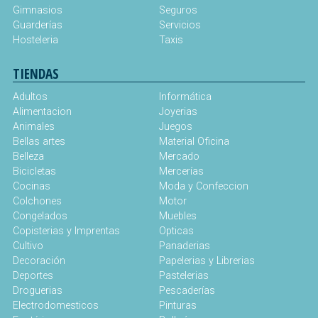
Gimnasios
Seguros
Guarderías
Servicios
Hosteleria
Taxis
TIENDAS
Adultos
Informática
Alimentacion
Joyerias
Animales
Juegos
Bellas artes
Material Oficina
Belleza
Mercado
Bicicletas
Mercerías
Cocinas
Moda y Confeccion
Colchones
Motor
Congelados
Muebles
Copisterias y Imprentas
Opticas
Cultivo
Panaderias
Decoración
Papelerias y Librerias
Deportes
Pastelerias
Droguerias
Pescaderías
Electrodomesticos
Pinturas