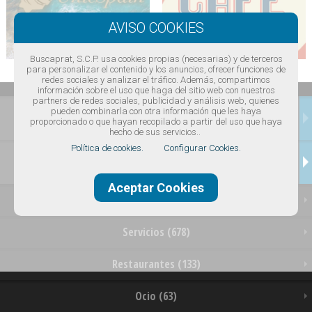
Buscaprat, S.C.P. usa cookies propias (necesarias) y de terceros
para personalizar el contenido y los anuncios, ofrecer funciones de
redes sociales y analizar el tráfico. Además, compartimos
información sobre el uso que haga del sitio web con nuestros
partners de redes sociales, publicidad y análisis web, quienes
pueden combinarla con otra información que les haya
INICIO
proporcionado o que hayan recopilado a partir del uso que haya
hecho de sus servicios..
Política de cookies.
Configurar Cookies.
NEGOCIOS
Aceptar Cookies
Tiendas (589)
Servicios (678)
Restaurantes (133)
Ocio (63)