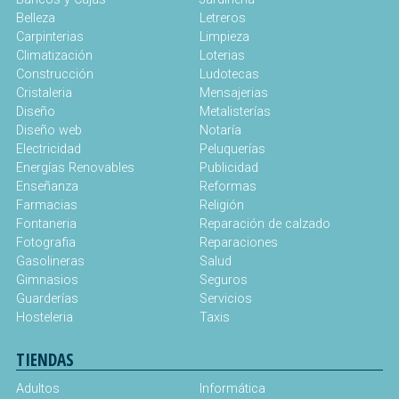
Belleza
Letreros
Carpinterias
Limpieza
Climatización
Loterias
Construcción
Ludotecas
Cristaleria
Mensajerias
Diseño
Metalisterías
Diseño web
Notaría
Electricidad
Peluquerías
Energías Renovables
Publicidad
Enseñanza
Reformas
Farmacias
Religión
Fontaneria
Reparación de calzado
Fotografia
Reparaciones
Gasolineras
Salud
Gimnasios
Seguros
Guarderías
Servicios
Hosteleria
Taxis
TIENDAS
Adultos
Informática