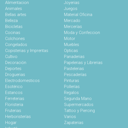
Alimentacion
Joyerias
Animales
Juegos
Bellas artes
Material Oficina
Belleza
Mercado
Bicicletas
Mercerías
Cocinas
Moda y Confeccion
Colchones
Motor
Congelados
Muebles
Copisterias y Imprentas
Opticas
Cultivo
Panaderias
Decoración
Papelerias y Librerias
Deportes
Pastelerias
Droguerias
Pescaderías
Electrodomesticos
Pinturas
Esotérico
Pollerías
Estancos
Regalos
Ferreterias
Segunda Mano
Floristeria
Supermercados
Fruterias
Tattoo y Piercing
Herboristerías
Varios
Hogar
Zapaterias