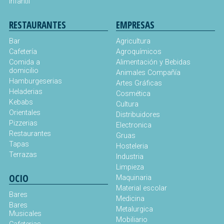
Infantil
RESTAURANTES
EMPRESAS
Bar
Agricultura
Cafetería
Agroquímicos
Comida a
Alimentación y Bebidas
domicilio
Animales Compañía
Hamburgeserias
Artes Gráficas
Heladerias
Cosmética
Kebabs
Cultura
Orientales
Distribuidores
Pizzerias
Electronica
Restaurantes
Gruas
Tapas
Hosteleria
Terrazas
Industria
Limpieza
OCIO
Maquinaria
Material escolar
Bares
Medicina
Bares
Metalurgica
Musicales
Mobiliario