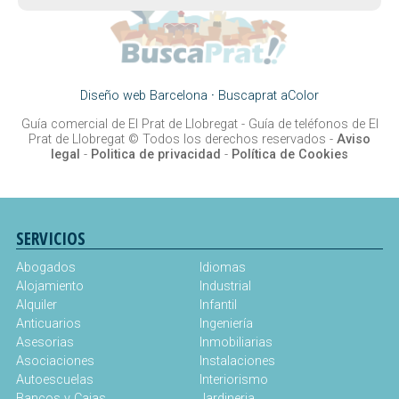
Diseño web Barcelona
·
Buscaprat aColor
Guía comercial de El Prat de Llobregat -
Guía de teléfonos de El
Prat de Llobregat
© Todos los derechos reservados -
Aviso
legal
-
Politica de privacidad
-
Política de Cookies
SERVICIOS
Abogados
Idiomas
Alojamiento
Industrial
Alquiler
Infantil
Anticuarios
Ingeniería
Asesorias
Inmobiliarias
Asociaciones
Instalaciones
Autoescuelas
Interiorismo
Bancos y Cajas
Jardineria