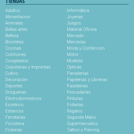
TIENDAS
Adultos
Informática
Alimentacion
Joyerias
Animales
Juegos
Bellas artes
Material Oficina
Belleza
Mercado
Bicicletas
Mercerías
Cocinas
Moda y Confeccion
Colchones
Motor
Congelados
Muebles
Copisterias y Imprentas
Opticas
Cultivo
Panaderias
Decoración
Papelerias y Librerias
Deportes
Pastelerias
Droguerias
Pescaderías
Electrodomesticos
Pinturas
Esotérico
Pollerías
Estancos
Regalos
Ferreterias
Segunda Mano
Floristeria
Supermercados
Fruterias
Tattoo y Piercing