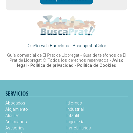
Diseño web Barcelona
·
Buscaprat aColor
Guía comercial de El Prat de Llobregat -
Guía de teléfonos de El
Prat de Llobregat
© Todos los derechos reservados -
Aviso
legal
-
Politica de privacidad
-
Política de Cookies
SERVICIOS
Abogados
Idiomas
Alojamiento
Industrial
Alquiler
Infantil
Anticuarios
Ingeniería
Asesorias
Inmobiliarias