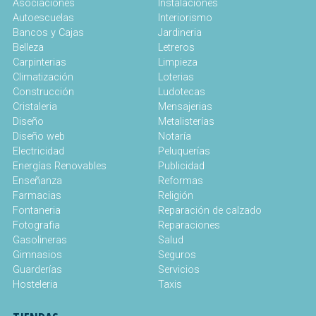
Asociaciones
Instalaciones
Autoescuelas
Interiorismo
Bancos y Cajas
Jardineria
Belleza
Letreros
Carpinterias
Limpieza
Climatización
Loterias
Construcción
Ludotecas
Cristaleria
Mensajerias
Diseño
Metalisterías
Diseño web
Notaría
Electricidad
Peluquerías
Energías Renovables
Publicidad
Enseñanza
Reformas
Farmacias
Religión
Fontaneria
Reparación de calzado
Fotografia
Reparaciones
Gasolineras
Salud
Gimnasios
Seguros
Guarderías
Servicios
Hosteleria
Taxis