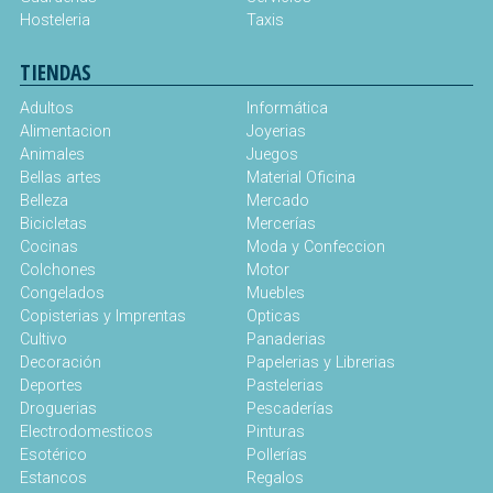
Hosteleria
Taxis
TIENDAS
Adultos
Informática
Alimentacion
Joyerias
Animales
Juegos
Bellas artes
Material Oficina
Belleza
Mercado
Bicicletas
Mercerías
Cocinas
Moda y Confeccion
Colchones
Motor
Congelados
Muebles
Copisterias y Imprentas
Opticas
Cultivo
Panaderias
Decoración
Papelerias y Librerias
Deportes
Pastelerias
Droguerias
Pescaderías
Electrodomesticos
Pinturas
Esotérico
Pollerías
Estancos
Regalos