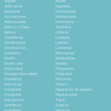
Alquiler
Infantil
Anticuarios
Ingeniería
Asesorias
Inmobiliarias
Asociaciones
Instalaciones
Autoescuelas
Interiorismo
Bancos y Cajas
Jardineria
Belleza
Letreros
Carpinterias
Limpieza
Climatización
Loterias
Construcción
Ludotecas
Cristaleria
Mensajerias
Diseño
Metalisterías
Diseño web
Notaría
Electricidad
Peluquerías
Energías Renovables
Publicidad
Enseñanza
Reformas
Farmacias
Religión
Fontaneria
Reparación de calzado
Fotografia
Reparaciones
Gasolineras
Salud
Gimnasios
Seguros
Guarderías
Servicios