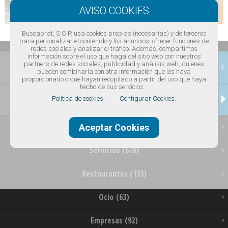
Buscaprat, S.C.P. usa cookies propias (necesarias) y de terceros
para personalizar el contenido y los anuncios, ofrecer funciones de
redes sociales y analizar el tráfico. Además, compartimos
información sobre el uso que haga del sitio web con nuestros
partners de redes sociales, publicidad y análisis web, quienes
INICIO
pueden combinarla con otra información que les haya
proporcionado o que hayan recopilado a partir del uso que haya
hecho de sus servicios..
NEGOCIOS
Política de cookies.
Configurar Cookies.
Tiendas (589)
Aceptar Cookies
Servicios (678)
Restaurantes (133)
Ocio (63)
Empresas (92)