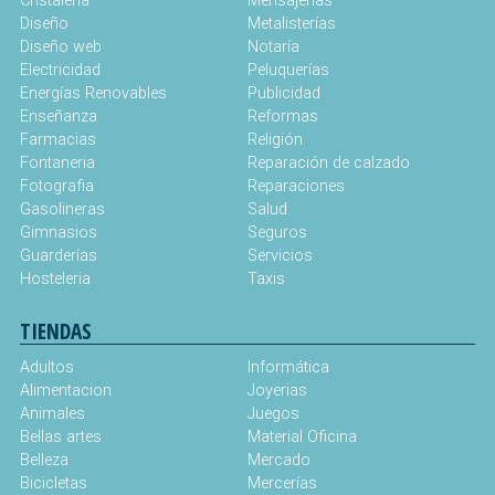
Cristaleria
Mensajerias
Diseño
Metalisterías
Diseño web
Notaría
Electricidad
Peluquerías
Energías Renovables
Publicidad
Enseñanza
Reformas
Farmacias
Religión
Fontaneria
Reparación de calzado
Fotografia
Reparaciones
Gasolineras
Salud
Gimnasios
Seguros
Guarderías
Servicios
Hosteleria
Taxis
TIENDAS
Adultos
Informática
Alimentacion
Joyerias
Animales
Juegos
Bellas artes
Material Oficina
Belleza
Mercado
Bicicletas
Mercerías