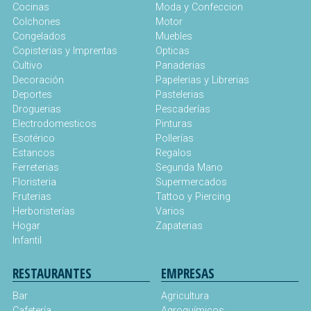
Cocinas
Moda y Confeccion
Colchones
Motor
Congelados
Muebles
Copisterias y Imprentas
Opticas
Cultivo
Panaderias
Decoración
Papelerias y Librerias
Deportes
Pastelerias
Droguerias
Pescaderías
Electrodomesticos
Pinturas
Esotérico
Pollerías
Estancos
Regalos
Ferreterias
Segunda Mano
Floristeria
Supermercados
Fruterias
Tattoo y Piercing
Herboristerías
Varios
Hogar
Zapaterias
Infantil
RESTAURANTES
EMPRESAS
Bar
Agricultura
Cafetería
Agroquímicos