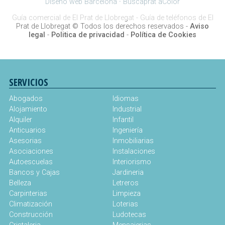
Diseño web Barcelona
·
Buscaprat aColor
Guía comercial de El Prat de Llobregat -
Guía de teléfonos de El
Prat de Llobregat
© Todos los derechos reservados -
Aviso
legal
-
Politica de privacidad
-
Política de Cookies
SERVICIOS
Abogados
Idiomas
Alojamiento
Industrial
Alquiler
Infantil
Anticuarios
Ingeniería
Asesorias
Inmobiliarias
Asociaciones
Instalaciones
Autoescuelas
Interiorismo
Bancos y Cajas
Jardineria
Belleza
Letreros
Carpinterias
Limpieza
Climatización
Loterias
Construcción
Ludotecas