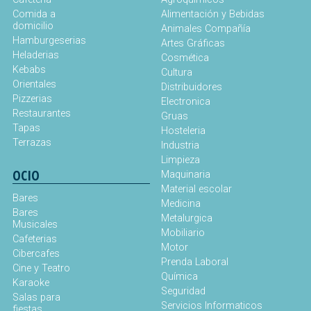
Comida a
Alimentación y Bebidas
domicilio
Animales Compañía
Hamburgeserias
Artes Gráficas
Heladerias
Cosmética
Kebabs
Cultura
Orientales
Distribuidores
Pizzerias
Electronica
Restaurantes
Gruas
Tapas
Hosteleria
Terrazas
Industria
Limpieza
OCIO
Maquinaria
Material escolar
Bares
Medicina
Bares
Metalurgica
Musicales
Mobiliario
Cafeterias
Motor
Cibercafes
Prenda Laboral
Cine y Teatro
Química
Karaoke
Seguridad
Salas para
Servicios Informaticos
fiestas