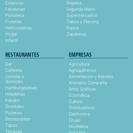
Estancos
Regalos
Ferreterias
Segunda Mano
Floristeria
Supermercados
Fruterias
Tattoo y Piercing
Herboristerías
Varios
Hogar
Zapaterias
Infantil
RESTAURANTES
EMPRESAS
Bar
Agricultura
Cafetería
Agroquímicos
Comida a
Alimentación y Bebidas
domicilio
Animales Compañía
Hamburgeserias
Artes Gráficas
Heladerias
Cosmética
Kebabs
Cultura
Orientales
Distribuidores
Pizzerias
Electronica
Restaurantes
Gruas
Tapas
Hosteleria
Terrazas
Industria