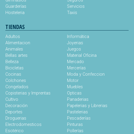
Gimnasios
Seguros
Guarderías
Servicios
Hosteleria
Taxis
TIENDAS
Adultos
Informática
Alimentacion
Joyerias
Animales
Juegos
Bellas artes
Material Oficina
Belleza
Mercado
Bicicletas
Mercerías
Cocinas
Moda y Confeccion
Colchones
Motor
Congelados
Muebles
Copisterias y Imprentas
Opticas
Cultivo
Panaderias
Decoración
Papelerias y Librerias
Deportes
Pastelerias
Droguerias
Pescaderías
Electrodomesticos
Pinturas
Esotérico
Pollerías