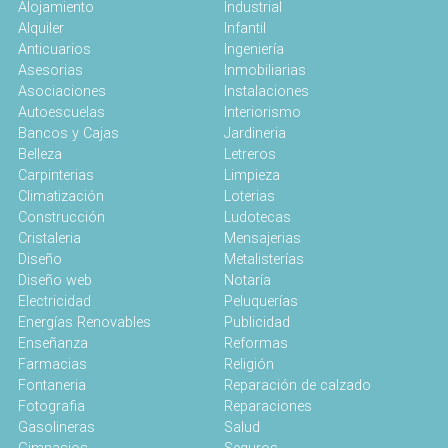
Alojamiento
Industrial
Alquiler
Infantil
Anticuarios
Ingeniería
Asesorias
Inmobiliarias
Asociaciones
Instalaciones
Autoescuelas
Interiorismo
Bancos y Cajas
Jardineria
Belleza
Letreros
Carpinterias
Limpieza
Climatización
Loterias
Construcción
Ludotecas
Cristaleria
Mensajerias
Diseño
Metalisterías
Diseño web
Notaría
Electricidad
Peluquerías
Energías Renovables
Publicidad
Enseñanza
Reformas
Farmacias
Religión
Fontaneria
Reparación de calzado
Fotografia
Reparaciones
Gasolineras
Salud