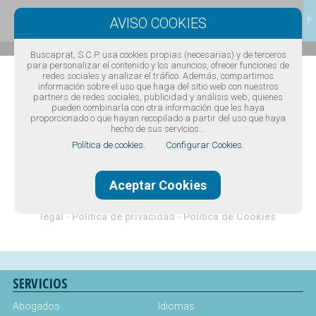
CONTACTAR
Buscaprat, S.C.P. usa cookies propias (necesarias) y de terceros
para personalizar el contenido y los anuncios, ofrecer funciones de
redes sociales y analizar el tráfico. Además, compartimos
información sobre el uso que haga del sitio web con nuestros
partners de redes sociales, publicidad y análisis web, quienes
pueden combinarla con otra información que les haya
proporcionado o que hayan recopilado a partir del uso que haya
hecho de sus servicios..
Política de cookies.
Configurar Cookies.
Diseño web Barcelona
·
Buscaprat aColor
Aceptar Cookies
Guía comercial de El Prat de Llobregat -
Guía de teléfonos de El
Prat de Llobregat
© Todos los derechos reservados -
Aviso
legal
-
Politica de privacidad
-
Política de Cookies
SERVICIOS
Abogados
Idiomas