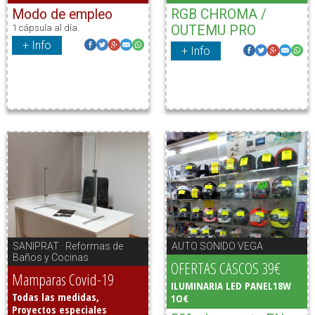
Modo de empleo
RGB CHROMA /
1 cápsula al día.
OUTEMU PRO
+ Info
+ Info
SANIPRAT · Reformas de
AUTO SONIDO VEGA
Baños y Cocinas
OFERTAS CASCOS 39€
Mamparas Covid-19
ILUMINARIA LED PANEL18W
Todas las medidas,
1O€
Proyectos especiales