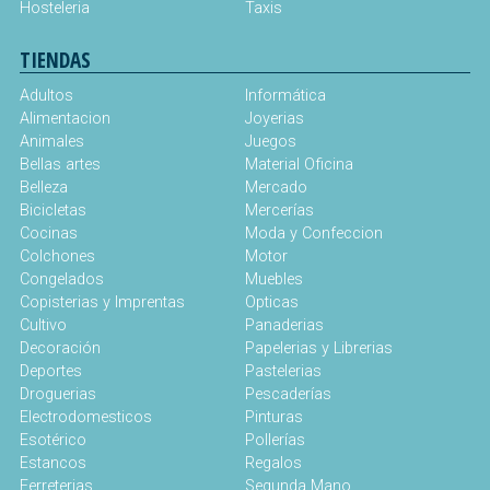
Hosteleria
Taxis
TIENDAS
Adultos
Informática
Alimentacion
Joyerias
Animales
Juegos
Bellas artes
Material Oficina
Belleza
Mercado
Bicicletas
Mercerías
Cocinas
Moda y Confeccion
Colchones
Motor
Congelados
Muebles
Copisterias y Imprentas
Opticas
Cultivo
Panaderias
Decoración
Papelerias y Librerias
Deportes
Pastelerias
Droguerias
Pescaderías
Electrodomesticos
Pinturas
Esotérico
Pollerías
Estancos
Regalos
Ferreterias
Segunda Mano