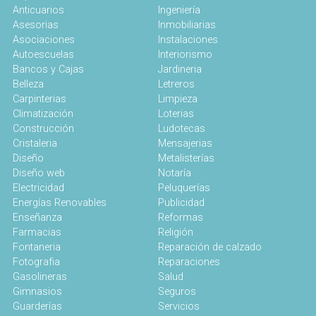
Anticuarios
Ingeniería
Asesorias
Inmobiliarias
Asociaciones
Instalaciones
Autoescuelas
Interiorismo
Bancos y Cajas
Jardineria
Belleza
Letreros
Carpinterias
Limpieza
Climatización
Loterias
Construcción
Ludotecas
Cristaleria
Mensajerias
Diseño
Metalisterías
Diseño web
Notaría
Electricidad
Peluquerías
Energías Renovables
Publicidad
Enseñanza
Reformas
Farmacias
Religión
Fontaneria
Reparación de calzado
Fotografia
Reparaciones
Gasolineras
Salud
Gimnasios
Seguros
Guarderías
Servicios