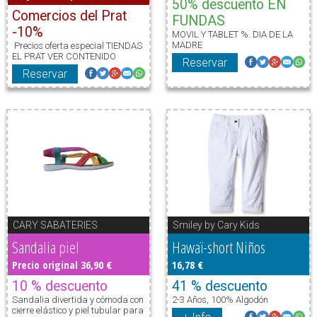
50% descuento EN
Comercios del Prat
FUNDAS
-10%
MOVIL Y TABLET %. DIA DE LA
MADRE
Precios oferta especial TIENDAS
EL PRAT VER CONTENIDO
Reservar
Reservar
CARY SABATERIES
Smiley by Cary Kids
Sandalia piel
Hawaï-short Niños
Precio original 36,90 €
16,78 €
10 % descuento
41 % descuento
Sandalia divertida y cómoda con
2-3 Años, 100% Algodón
cierre elástico y piel tubular para