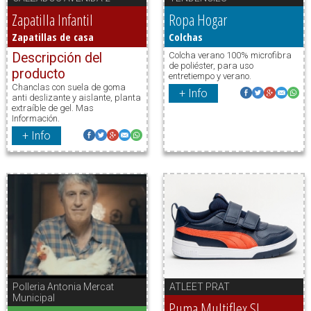
Zapatilla Infantil
Ropa Hogar
Zapatillas de casa
Colchas
Descripción del
Colcha verano 100% microfibra
de poliéster, para uso
producto
entretiempo y verano.
Chanclas con suela de goma
+ Info
anti deslizante y aislante, planta
extraíble de gel. Mas
Información.
+ Info
Polleria Antonia Mercat
ATLEET PRAT
Municipal
Puma Multiflex Sl