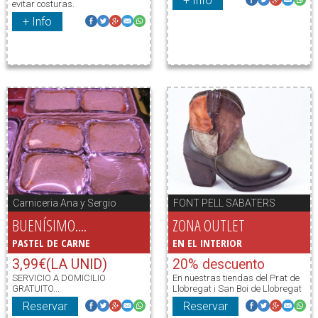
+ Info
evitar costuras.
+ Info
Carniceria Ana y Sergio
FONT PELL SABATERS
BUENÍSIMO....
ZONA OUTLET
PASTEL DE CARNE
EN EL INTERIOR
3,99€(LA UNID)
20% descuento
SERVICIO A DOMICILIO
En nuestras tiendas del Prat de
GRATUITO...
Llobregat i San Boi de Llobregat
Reservar
Reservar