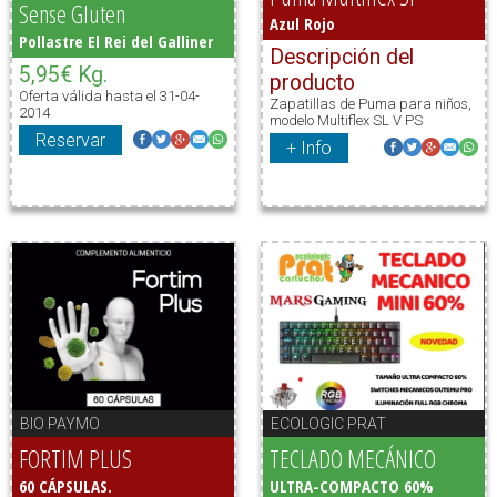
Sense Gluten
Azul Rojo
Pollastre El Rei del Galliner
Descripción del
5,95€ Kg.
producto
Oferta válida hasta el 31-04-
Zapatillas de Puma para niños,
2014
modelo Multiflex SL V PS
Reservar
+ Info
BIO PAYMO
ECOLOGIC PRAT
FORTIM PLUS
TECLADO MECÁNICO
60 CÁPSULAS.
ULTRA-COMPACTO 60%