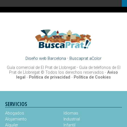
Diseño web Barcelona
·
Buscaprat aColor
Guía comercial de El Prat de Llobregat -
Guía de teléfonos de El
Prat de Llobregat
© Todos los derechos reservados -
Aviso
legal
-
Politica de privacidad
-
Política de Cookies
SERVICIOS
Abogados
Idiomas
Alojamiento
Industrial
Alquiler
Infantil