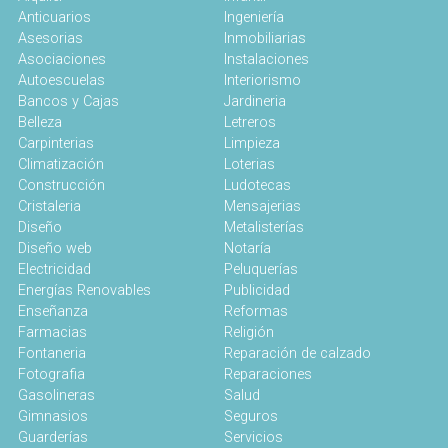
Anticuarios
Ingeniería
Asesorias
Inmobiliarias
Asociaciones
Instalaciones
Autoescuelas
Interiorismo
Bancos y Cajas
Jardineria
Belleza
Letreros
Carpinterias
Limpieza
Climatización
Loterias
Construcción
Ludotecas
Cristaleria
Mensajerias
Diseño
Metalisterías
Diseño web
Notaría
Electricidad
Peluquerías
Energías Renovables
Publicidad
Enseñanza
Reformas
Farmacias
Religión
Fontaneria
Reparación de calzado
Fotografia
Reparaciones
Gasolineras
Salud
Gimnasios
Seguros
Guarderías
Servicios