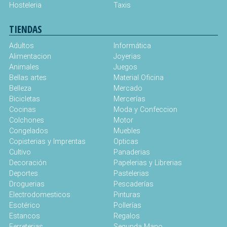
Hosteleria
Taxis
TIENDAS
Adultos
Informática
Alimentacion
Joyerias
Animales
Juegos
Bellas artes
Material Oficina
Belleza
Mercado
Bicicletas
Mercerías
Cocinas
Moda y Confeccion
Colchones
Motor
Congelados
Muebles
Copisterias y Imprentas
Opticas
Cultivo
Panaderias
Decoración
Papelerias y Librerias
Deportes
Pastelerias
Droguerias
Pescaderías
Electrodomesticos
Pinturas
Esotérico
Pollerías
Estancos
Regalos
Ferreterias
Segunda Mano