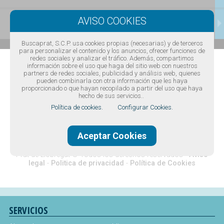
CONTACTAR
Buscaprat, S.C.P. usa cookies propias (necesarias) y de terceros
para personalizar el contenido y los anuncios, ofrecer funciones de
redes sociales y analizar el tráfico. Además, compartimos
información sobre el uso que haga del sitio web con nuestros
partners de redes sociales, publicidad y análisis web, quienes
pueden combinarla con otra información que les haya
proporcionado o que hayan recopilado a partir del uso que haya
hecho de sus servicios..
Política de cookies.
Configurar Cookies.
Diseño web Barcelona
·
Buscaprat aColor
Aceptar Cookies
Guía comercial de El Prat de Llobregat -
Guía de teléfonos de El
Prat de Llobregat
© Todos los derechos reservados -
Aviso
legal
-
Politica de privacidad
-
Política de Cookies
SERVICIOS