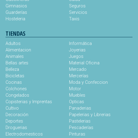
Gimnasios
Seguros
Guarderías
Servicios
Hosteleria
Taxis
TIENDAS
Adultos
Informática
Alimentacion
Joyerias
Animales
Juegos
Bellas artes
Material Oficina
Belleza
Mercado
Bicicletas
Mercerías
Cocinas
Moda y Confeccion
Colchones
Motor
Congelados
Muebles
Copisterias y Imprentas
Opticas
Cultivo
Panaderias
Decoración
Papelerias y Librerias
Deportes
Pastelerias
Droguerias
Pescaderías
Electrodomesticos
Pinturas