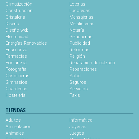
Climatización
Loterias
Construcción
Ludotecas
Cristaleria
Mensajerias
Diseño
Metalisterías
Diseño web
Notaría
Electricidad
Peluquerías
Energías Renovables
Publicidad
Enseñanza
Reformas
Farmacias
Religión
Fontaneria
Reparación de calzado
Fotografia
Reparaciones
Gasolineras
Salud
Gimnasios
Seguros
Guarderías
Servicios
Hosteleria
Taxis
TIENDAS
Adultos
Informática
Alimentacion
Joyerias
Animales
Juegos