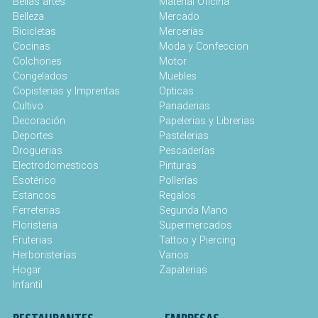
Bellas artes
Material Oficina
Belleza
Mercado
Bicicletas
Mercerías
Cocinas
Moda y Confeccion
Colchones
Motor
Congelados
Muebles
Copisterias y Imprentas
Opticas
Cultivo
Panaderias
Decoración
Papelerias y Librerias
Deportes
Pastelerias
Droguerias
Pescaderías
Electrodomesticos
Pinturas
Esotérico
Pollerías
Estancos
Regalos
Ferreterias
Segunda Mano
Floristeria
Supermercados
Fruterias
Tattoo y Piercing
Herboristerías
Varios
Hogar
Zapaterias
Infantil