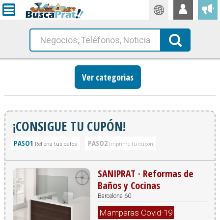
Traductor
Busca!
Ver categorias
¡CONSIGUE TU CUPÓN!
PASO1
PASO2
Rellena tus datos
Imprime tu cupón
SANIPRAT · Reformas de
Baños y Cocinas
Barcelona 60
Mamparas Covid-19