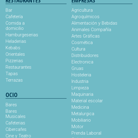
RESTAURANTES
EMPRESAS
Bar
Agricultura
Cafetería
Agroquímicos
Comida a
Alimentación y Bebidas
domicilio
Animales Compañía
Hamburgeserias
Artes Gráficas
Heladerias
Cosmética
Kebabs
Cultura
Orientales
Distribuidores
Pizzerias
Electronica
Restaurantes
Gruas
Tapas
Hosteleria
Terrazas
Industria
Limpieza
OCIO
Maquinaria
Material escolar
Bares
Medicina
Bares
Metalurgica
Musicales
Mobiliario
Cafeterias
Motor
Cibercafes
Prenda Laboral
Cine y Teatro