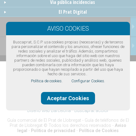
Via pública incidencias
El Prat Digital
TRANSPORTES
Buscaprat, S.C.P. usa cookies propias (necesarias) y de terceros
CONTACTAR
para personalizar el contenido y los anuncios, ofrecer funciones de
redes sociales y analizar el tráfico. Además, compartimos
información sobre el uso que haga del sitio web con nuestros
partners de redes sociales, publicidad y análisis web, quienes
pueden combinarla con otra información que les haya
proporcionado o que hayan recopilado a partir del uso que haya
hecho de sus servicios..
Política de cookies.
Configurar Cookies.
Aceptar Cookies
Diseño web Barcelona
·
Buscaprat aColor
Guía comercial de El Prat de Llobregat -
Guía de teléfonos de El
Prat de Llobregat
© Todos los derechos reservados -
Aviso
legal
-
Politica de privacidad
-
Política de Cookies