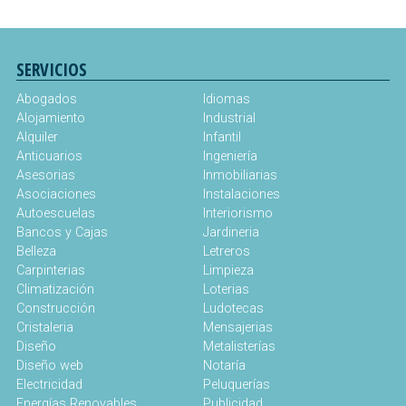
SERVICIOS
Abogados
Idiomas
Alojamiento
Industrial
Alquiler
Infantil
Anticuarios
Ingeniería
Asesorias
Inmobiliarias
Asociaciones
Instalaciones
Autoescuelas
Interiorismo
Bancos y Cajas
Jardineria
Belleza
Letreros
Carpinterias
Limpieza
Climatización
Loterias
Construcción
Ludotecas
Cristaleria
Mensajerias
Diseño
Metalisterías
Diseño web
Notaría
Electricidad
Peluquerías
Energías Renovables
Publicidad